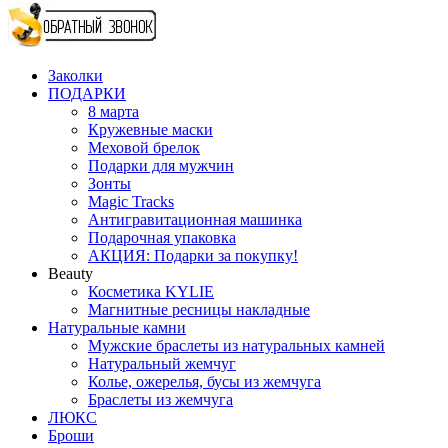
Заколки
ПОДАРКИ
8 марта
Кружевные маски
Меховой брелок
Подарки для мужчин
Зонты
Magic Tracks
Антигравитационная машинка
Подарочная упаковка
АКЦИЯ: Подарки за покупку!
Beauty
Косметика KYLIE
Магнитные ресницы накладные
Натуральные камни
Мужские браслеты из натуральных камней
Натуральный жемчуг
Колье, ожерелья, бусы из жемчуга
Браслеты из жемчуга
ЛЮКС
Броши