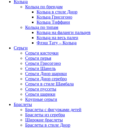
Кольца
Кольца по брендам
Кольца в стиле Диор
Кольца Грисогоно
Кольца Тиффани
Кольца по типам
Кольца на фаланги пальцев
Кольца на весь палец
Флэш Тату – Кольца
Серьги
Серьги кисточки
Серьги перья
Серьги Грисогоно
Серьги Шанель
Серьги Диор шарики
Серьги Диор серебро
Серьги в стиле Шамбала
Серьги пуссеты
Серьги шарики
Крупные серьги
Браслеты
Браслеты с фигурками детей
Браслеты из серебра
Широкие браслеты
Браслеты в стиле Диор