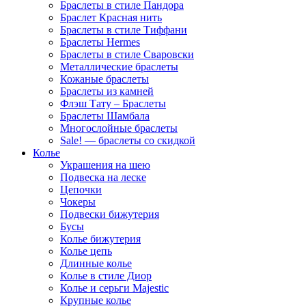
Браслеты в стиле Пандора
Браслет Красная нить
Браслеты в стиле Тиффани
Браслеты Hermes
Браслеты в стиле Сваровски
Металлические браслеты
Кожаные браслеты
Браслеты из камней
Флэш Тату – Браслеты
Браслеты Шамбала
Многослойные браслеты
Sale! — браслеты со скидкой
Колье
Украшения на шею
Подвеска на леске
Цепочки
Чокеры
Подвески бижутерия
Бусы
Колье бижутерия
Колье цепь
Длинные колье
Колье в стиле Диор
Колье и серьги Majestic
Крупные колье