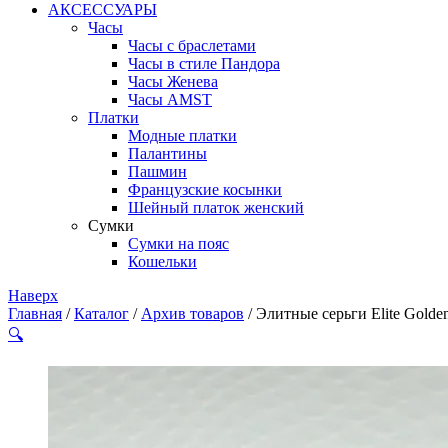
АКСЕССУАРЫ
Часы
Часы с браслетами
Часы в стиле Пандора
Часы Женева
Часы AMST
Платки
Модные платки
Палантины
Пашмин
Французские косынки
Шейный платок женский
Сумки
Сумки на пояс
Кошельки
Наверх
Главная
/
Каталог
/
Архив товаров
/ Элитные серьги Elite Golde
🔍