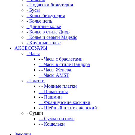
-
Подвески бижутерия
-
Бусы
-
Колье бижутерия
-
Колье цепь
-
Длинные колье
-
Колье в стиле Диор
-
Колье и серьги Majestic
-
Крупные колье
АКСЕССУАРЫ
-
Часы
-
-
Часы с браслетами
-
-
Часы в стиле Пандора
-
-
Часы Женева
-
-
Часы AMST
-
Платки
-
-
Модные платки
-
-
Палантины
-
-
Пашмин
-
-
Французские косынки
-
-
Шейный платок женский
-
Сумки
-
-
Сумки на пояс
-
-
Кошельки
Заколки