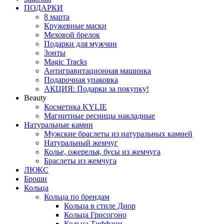
ПОДАРКИ
8 марта
Кружевные маски
Меховой брелок
Подарки для мужчин
Зонты
Magic Tracks
Антигравитационная машинка
Подарочная упаковка
АКЦИЯ: Подарки за покупку!
Beauty
Косметика KYLIE
Магнитные ресницы накладные
Натуральные камни
Мужские браслеты из натуральных камней
Натуральный жемчуг
Колье, ожерелья, бусы из жемчуга
Браслеты из жемчуга
ЛЮКС
Броши
Кольца
Кольца по брендам
Кольца в стиле Диор
Кольца Грисогоно
Кольца Тиффани