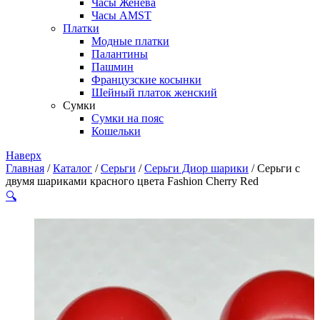
Часы Женева
Часы AMST
Платки
Модные платки
Палантины
Пашмин
Французские косынки
Шейный платок женский
Сумки
Сумки на пояс
Кошельки
Наверх
Главная
/
Каталог
/
Серьги
/
Серьги Диор шарики
/ Серьги с
двумя шариками красного цвета Fashion Cherry Red
🔍