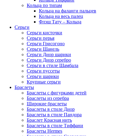
Кольца по типам
Кольца на фаланги пальцев
Кольца на весь палец
Флэш Тату – Кольца
Серьги
Серьги кисточки
Серьги перья
Серьги Грисогоно
Серьги Шанель
Серьги Диор шарики
Серьги Диор серебро
Серьги в стиле Шамбала
Серьги пуссеты
Серьги шарики
Крупные серьги
Браслеты
Браслеты с фигурками детей
Браслеты из серебра
Широкие браслеты
Браслеты в стиле Диор
Браслеты в стиле Пандора
Браслет Красная нить
Браслеты в стиле Тиффани
Браслеты Hermes