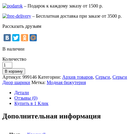
– Подарок к каждому заказу от 1500 р.
– Бесплатная доставка при заказе от 3500 р.
Рассказать друзьям
В наличии
Количество
Количество
Серьги
В корзину
с
Артикул:
999146
Категории:
Архив товаров
,
Серьги
,
Серьги
двумя
Диор шарики
Метка:
Модная бижутерия
шариками
красного
Детали
цвета
Отзывы (0)
Fashion
Купить в 1 Клик
Cherry
Red
Дополнительная информация