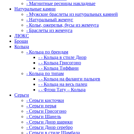
-
Магнитные ресницы накладные
Натуральные камни
-
Мужские браслеты из натуральных камней
-
Натуральный жемчуг
-
Колье, ожерелья, бусы из жемчуга
-
Браслеты из жемчуга
ЛЮКС
Броши
Кольца
-
Кольца по брендам
-
-
Кольца в стиле Диор
-
-
Кольца Грисогоно
-
-
Кольца Тиффани
-
Кольца по типам
-
-
Кольца на фаланги пальцев
-
-
Кольца на весь палец
-
-
Флэш Тату – Кольца
Серьги
-
Серьги кисточки
-
Серьги перья
-
Серьги Грисогоно
-
Серьги Шанель
-
Серьги Диор шарики
-
Серьги Диор серебро
-
Серьги в стиле Шамбала