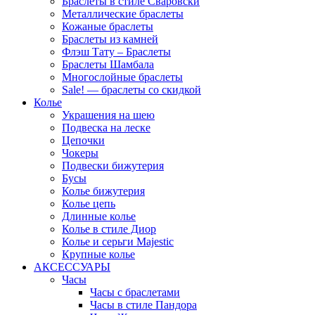
Браслеты в стиле Сваровски
Металлические браслеты
Кожаные браслеты
Браслеты из камней
Флэш Тату – Браслеты
Браслеты Шамбала
Многослойные браслеты
Sale! — браслеты со скидкой
Колье
Украшения на шею
Подвеска на леске
Цепочки
Чокеры
Подвески бижутерия
Бусы
Колье бижутерия
Колье цепь
Длинные колье
Колье в стиле Диор
Колье и серьги Majestic
Крупные колье
АКСЕССУАРЫ
Часы
Часы с браслетами
Часы в стиле Пандора