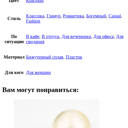
Цвет
Красный
Классика
,
Гламур
,
Романтика
,
Богемный
,
Casual
,
Стиль
Fashion
По
В кафе
,
В отпуск
,
Для вечеринки
,
Для офисa
,
Для
ситуации
свидания
Материал
Бижутерный сплав
,
Пластик
Для кого
Для женщин
Вам могут понравиться: