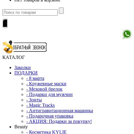
КАТАЛОГ
Заколки
ПОДАРКИ
-
8 марта
-
Кружевные маски
-
Меховой брелок
-
Подарки для мужчин
-
Зонты
-
Magic Tracks
-
Антигравитационная машинка
-
Подарочная упаковка
-
АКЦИЯ: Подарки за покупку!
Beauty
-
Косметика KYLIE