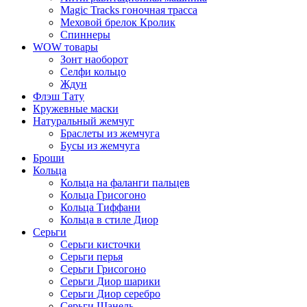
Magic Tracks гоночная трасса
Меховой брелок Кролик
Спиннеры
WOW товары
Зонт наоборот
Селфи кольцо
Ждун
Флэш Тату
Кружевные маски
Натуральный жемчуг
Браслеты из жемчуга
Бусы из жемчуга
Броши
Кольца
Кольца на фаланги пальцев
Кольца Грисогоно
Кольца Тиффани
Кольца в стиле Диор
Серьги
Серьги кисточки
Серьги перья
Серьги Грисогоно
Серьги Диор шарики
Серьги Диор серебро
Серьги Шанель