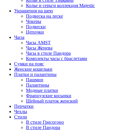
Колье в стиле Тиффани
Колье и серьги коллекция Majestic
Украшения на шею
Подвеска на леске
Чокеры
Подвески
Цепочки
Часы
Часы AMST
Часы Женева
Часы в стиле Пандора
Комплекты часы с браслетами
Сумки на пояс
Женские кошельки
Платки и палантины
Пашмин
Палантины
Модные платки
Французские косынки
Шейный платок женский
Перчатки
Чехлы
Стили
В стиле Грисогоно
В стиле Пандора