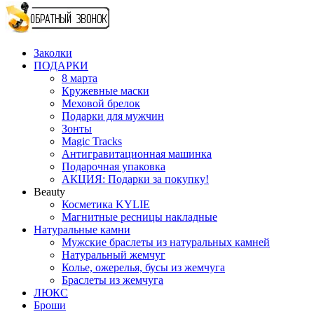
Заколки
ПОДАРКИ
8 марта
Кружевные маски
Меховой брелок
Подарки для мужчин
Зонты
Magic Tracks
Антигравитационная машинка
Подарочная упаковка
АКЦИЯ: Подарки за покупку!
Beauty
Косметика KYLIE
Магнитные ресницы накладные
Натуральные камни
Мужские браслеты из натуральных камней
Натуральный жемчуг
Колье, ожерелья, бусы из жемчуга
Браслеты из жемчуга
ЛЮКС
Броши