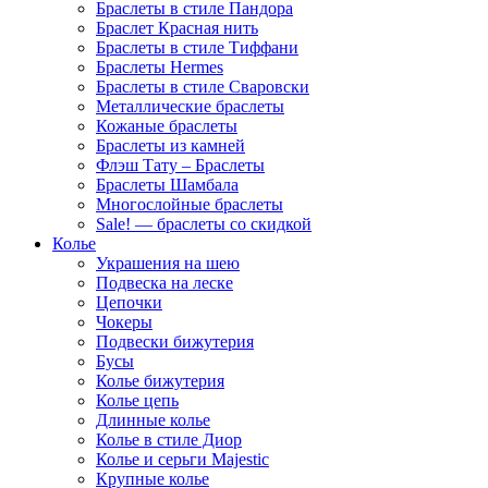
Браслеты в стиле Пандора
Браслет Красная нить
Браслеты в стиле Тиффани
Браслеты Hermes
Браслеты в стиле Сваровски
Металлические браслеты
Кожаные браслеты
Браслеты из камней
Флэш Тату – Браслеты
Браслеты Шамбала
Многослойные браслеты
Sale! — браслеты со скидкой
Колье
Украшения на шею
Подвеска на леске
Цепочки
Чокеры
Подвески бижутерия
Бусы
Колье бижутерия
Колье цепь
Длинные колье
Колье в стиле Диор
Колье и серьги Majestic
Крупные колье