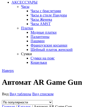
АКСЕССУАРЫ
Часы
Часы с браслетами
Часы в стиле Пандора
Часы Женева
Часы AMST
Платки
Модные платки
Палантины
Пашмин
Французские косынки
Шейный платок женский
Сумки
Сумки на пояс
Кошельки
Наверх
Автомат AR Game Gun
Вид
Вид таблицы
Вид списком
Главная
/
Каталог
/ Автомат AR Game Gun