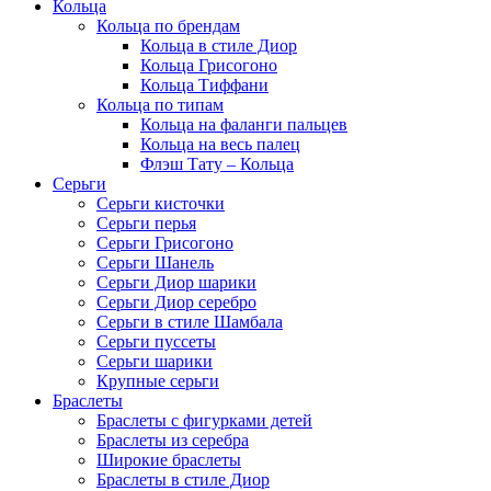
Кольца
Кольца по брендам
Кольца в стиле Диор
Кольца Грисогоно
Кольца Тиффани
Кольца по типам
Кольца на фаланги пальцев
Кольца на весь палец
Флэш Тату – Кольца
Серьги
Серьги кисточки
Серьги перья
Серьги Грисогоно
Серьги Шанель
Серьги Диор шарики
Серьги Диор серебро
Серьги в стиле Шамбала
Серьги пуссеты
Серьги шарики
Крупные серьги
Браслеты
Браслеты с фигурками детей
Браслеты из серебра
Широкие браслеты
Браслеты в стиле Диор