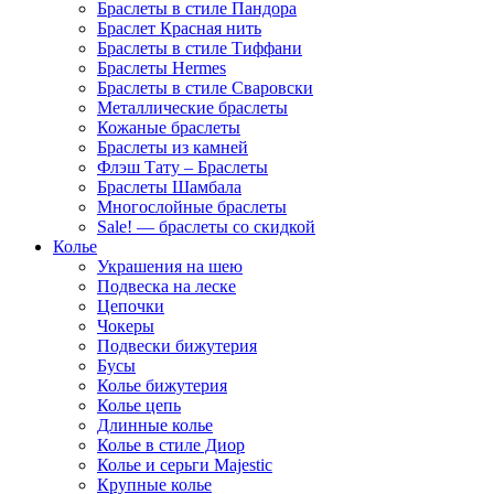
Браслеты в стиле Пандора
Браслет Красная нить
Браслеты в стиле Тиффани
Браслеты Hermes
Браслеты в стиле Сваровски
Металлические браслеты
Кожаные браслеты
Браслеты из камней
Флэш Тату – Браслеты
Браслеты Шамбала
Многослойные браслеты
Sale! — браслеты со скидкой
Колье
Украшения на шею
Подвеска на леске
Цепочки
Чокеры
Подвески бижутерия
Бусы
Колье бижутерия
Колье цепь
Длинные колье
Колье в стиле Диор
Колье и серьги Majestic
Крупные колье