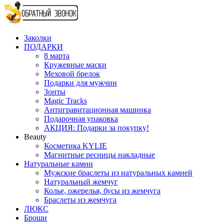
Заколки
ПОДАРКИ
8 марта
Кружевные маски
Меховой брелок
Подарки для мужчин
Зонты
Magic Tracks
Антигравитационная машинка
Подарочная упаковка
АКЦИЯ: Подарки за покупку!
Beauty
Косметика KYLIE
Магнитные ресницы накладные
Натуральные камни
Мужские браслеты из натуральных камней
Натуральный жемчуг
Колье, ожерелья, бусы из жемчуга
Браслеты из жемчуга
ЛЮКС
Броши