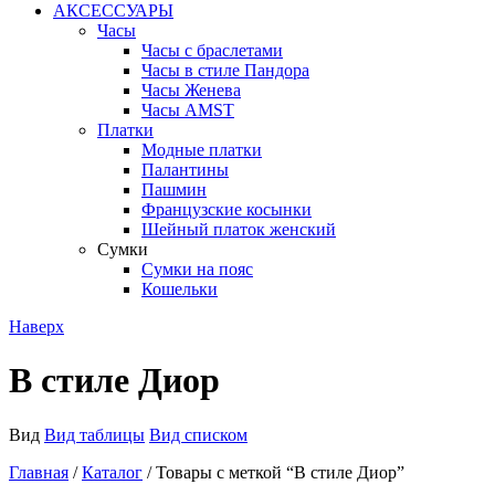
АКСЕССУАРЫ
Часы
Часы с браслетами
Часы в стиле Пандора
Часы Женева
Часы AMST
Платки
Модные платки
Палантины
Пашмин
Французские косынки
Шейный платок женский
Сумки
Сумки на пояс
Кошельки
Наверх
В стиле Диор
Вид
Вид таблицы
Вид списком
Главная
/
Каталог
/ Товары с меткой “В стиле Диор”