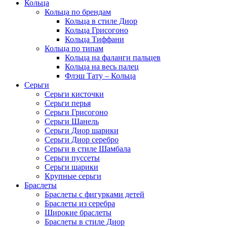
Кольца
Кольца по брендам
Кольца в стиле Диор
Кольца Грисогоно
Кольца Тиффани
Кольца по типам
Кольца на фаланги пальцев
Кольца на весь палец
Флэш Тату – Кольца
Серьги
Серьги кисточки
Серьги перья
Серьги Грисогоно
Серьги Шанель
Серьги Диор шарики
Серьги Диор серебро
Серьги в стиле Шамбала
Серьги пуссеты
Серьги шарики
Крупные серьги
Браслеты
Браслеты с фигурками детей
Браслеты из серебра
Широкие браслеты
Браслеты в стиле Диор