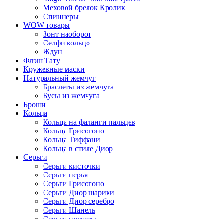
Меховой брелок Кролик
Спиннеры
WOW товары
Зонт наоборот
Селфи кольцо
Ждун
Флэш Тату
Кружевные маски
Натуральный жемчуг
Браслеты из жемчуга
Бусы из жемчуга
Броши
Кольца
Кольца на фаланги пальцев
Кольца Грисогоно
Кольца Тиффани
Кольца в стиле Диор
Серьги
Серьги кисточки
Серьги перья
Серьги Грисогоно
Серьги Диор шарики
Серьги Диор серебро
Серьги Шанель
Серьги пуссеты