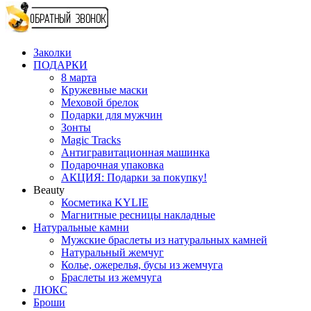
Заколки
ПОДАРКИ
8 марта
Кружевные маски
Меховой брелок
Подарки для мужчин
Зонты
Magic Tracks
Антигравитационная машинка
Подарочная упаковка
АКЦИЯ: Подарки за покупку!
Beauty
Косметика KYLIE
Магнитные ресницы накладные
Натуральные камни
Мужские браслеты из натуральных камней
Натуральный жемчуг
Колье, ожерелья, бусы из жемчуга
Браслеты из жемчуга
ЛЮКС
Броши