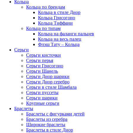
Кольца
Кольца по брендам
Кольца в стиле Диор
Кольца Грисогоно
Кольца Тиффани
Кольца по типам
Кольца на фаланги пальцев
Кольца на весь палец
Флэш Тату – Кольца
Серьги
Серьги кисточки
Серьги перья
Серьги Грисогоно
Серьги Шанель
Серьги Диор шарики
Серьги Диор серебро
Серьги в стиле Шамбала
Серьги пуссеты
Серьги шарики
Крупные серьги
Браслеты
Браслеты с фигурками детей
Браслеты из серебра
Широкие браслеты
Браслеты в стиле Диор