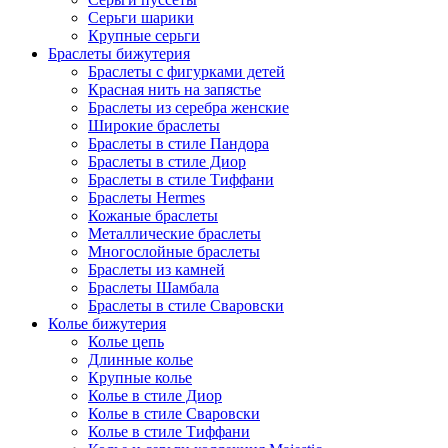
Серьги шарики
Крупные серьги
Браслеты бижутерия
Браслеты с фигурками детей
Красная нить на запястье
Браслеты из серебра женские
Широкие браслеты
Браслеты в стиле Пандора
Браслеты в стиле Диор
Браслеты в стиле Тиффани
Браслеты Hermes
Кожаные браслеты
Металлические браслеты
Многослойные браслеты
Браслеты из камней
Браслеты Шамбала
Браслеты в стиле Сваровски
Колье бижутерия
Колье цепь
Длинные колье
Крупные колье
Колье в стиле Диор
Колье в стиле Сваровски
Колье в стиле Тиффани