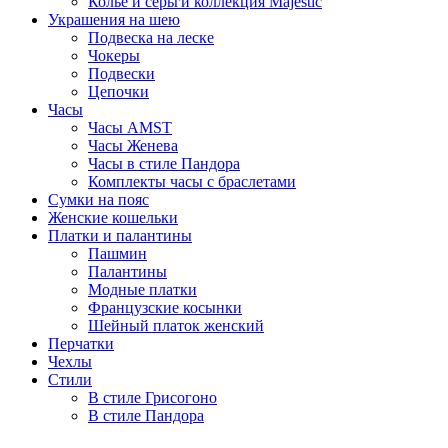
Колье и серьги коллекция Majestic
Украшения на шею
Подвеска на леске
Чокеры
Подвески
Цепочки
Часы
Часы AMST
Часы Женева
Часы в стиле Пандора
Комплекты часы с браслетами
Сумки на пояс
Женские кошельки
Платки и палантины
Пашмин
Палантины
Модные платки
Французские косынки
Шейный платок женский
Перчатки
Чехлы
Стили
В стиле Грисогоно
В стиле Пандора