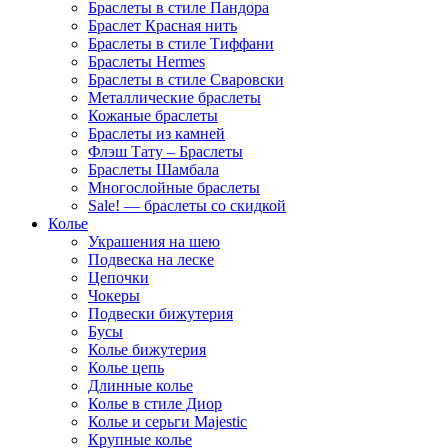
Браслеты в стиле Пандора
Браслет Красная нить
Браслеты в стиле Тиффани
Браслеты Hermes
Браслеты в стиле Сваровски
Металлические браслеты
Кожаные браслеты
Браслеты из камней
Флэш Тату – Браслеты
Браслеты Шамбала
Многослойные браслеты
Sale! — браслеты со скидкой
Колье
Украшения на шею
Подвеска на леске
Цепочки
Чокеры
Подвески бижутерия
Бусы
Колье бижутерия
Колье цепь
Длинные колье
Колье в стиле Диор
Колье и серьги Majestic
Крупные колье