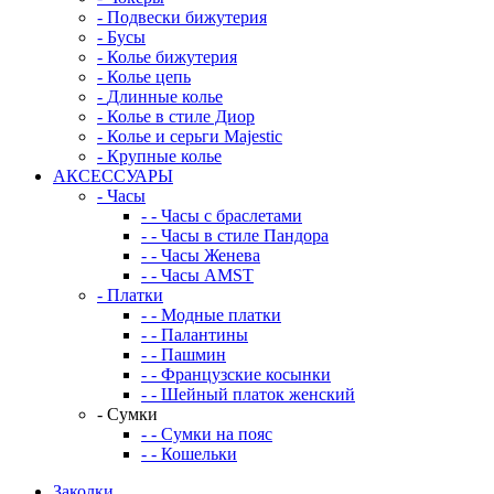
-
Подвески бижутерия
-
Бусы
-
Колье бижутерия
-
Колье цепь
-
Длинные колье
-
Колье в стиле Диор
-
Колье и серьги Majestic
-
Крупные колье
АКСЕССУАРЫ
-
Часы
-
-
Часы с браслетами
-
-
Часы в стиле Пандора
-
-
Часы Женева
-
-
Часы AMST
-
Платки
-
-
Модные платки
-
-
Палантины
-
-
Пашмин
-
-
Французские косынки
-
-
Шейный платок женский
-
Сумки
-
-
Сумки на пояс
-
-
Кошельки
Заколки