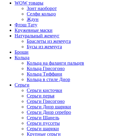
WOW товары
Зонт наоборот
Селфи кольцо
Ждун
Флэш Тату
Кружевные маски
Натуральный жемчуг
Браслеты из жемчуга
Бусы из жемчуга
Броши
Кольца
Кольца на фаланги пальцев
Кольца Грисогоно
Кольца Тиффани
Кольца в стиле Диор
Серьги
Серьги кисточки
Серьги перья
Серьги Грисогоно
Серьги Диор шарики
Серьги Диор серебро
Серьги Шанель
Серьги пуссеты
Серьги шарики
Крупные серьги