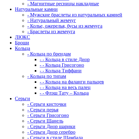
-
Магнитные ресницы накладные
Натуральные камни
-
Мужские браслеты из натуральных камней
-
Натуральный жемчуг
-
Колье, ожерелья, бусы из жемчуга
-
Браслеты из жемчуга
ЛЮКС
Броши
Кольца
-
Кольца по брендам
-
-
Кольца в стиле Диор
-
-
Кольца Грисогоно
-
-
Кольца Тиффани
-
Кольца по типам
-
-
Кольца на фаланги пальцев
-
-
Кольца на весь палец
-
-
Флэш Тату – Кольца
Серьги
-
Серьги кисточки
-
Серьги перья
-
Серьги Грисогоно
-
Серьги Шанель
-
Серьги Диор шарики
-
Серьги Диор серебро
-
Серьги в стиле Шамбала