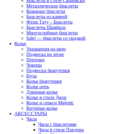
Браслеты в стиле Сваровски
Металлические браслеты
Кожаные браслеты
Браслеты из камней
Флэш Тату – Браслеты
Браслеты Шамбала
Многослойные браслеты
Sale! — браслеты со скидкой
Колье
Украшения на шею
Подвеска на леске
Цепочки
Чокеры
Подвески бижутерия
Бусы
Колье бижутерия
Колье цепь
Длинные колье
Колье в стиле Диор
Колье и серьги Majestic
Крупные колье
АКСЕССУАРЫ
Часы
Часы с браслетами
Часы в стиле Пандора