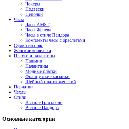
Чокеры
Подвески
Цепочки
Часы
Часы AMST
Часы Женева
Часы в стиле Пандора
Комплекты часы с браслетами
Сумки на пояс
Женские кошельки
Платки и палантины
Пашмин
Палантины
Модные платки
Французские косынки
Шейный платок женский
Перчатки
Чехлы
Стили
В стиле Грисогоно
В стиле Пандора
Основные категории