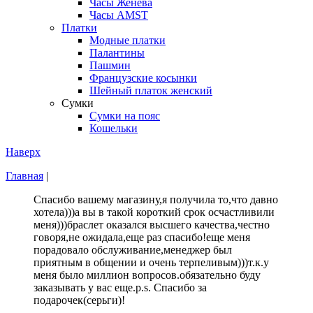
Часы Женева
Часы AMST
Платки
Модные платки
Палантины
Пашмин
Французские косынки
Шейный платок женский
Сумки
Сумки на пояс
Кошельки
Наверх
Главная
|
Спасибо вашему магазину,я получила то,что давно
хотела)))а вы в такой короткий срок осчастливили
меня)))браслет оказался высшего качества,честно
говоря,не ожидала,еще раз спасибо!еще меня
порадовало обслуживание,менеджер был
приятным в общении и очень терпеливым)))т.к.у
меня было миллион вопросов.обязательно буду
заказывать у вас еще.p.s. Спасибо за
подарочек(серьги)!