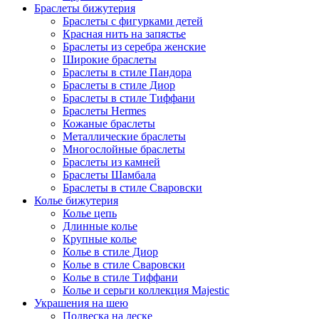
Браслеты бижутерия
Браслеты с фигурками детей
Красная нить на запястье
Браслеты из серебра женские
Широкие браслеты
Браслеты в стиле Пандора
Браслеты в стиле Диор
Браслеты в стиле Тиффани
Браслеты Hermes
Кожаные браслеты
Металлические браслеты
Многослойные браслеты
Браслеты из камней
Браслеты Шамбала
Браслеты в стиле Сваровски
Колье бижутерия
Колье цепь
Длинные колье
Крупные колье
Колье в стиле Диор
Колье в стиле Сваровски
Колье в стиле Тиффани
Колье и серьги коллекция Majestic
Украшения на шею
Подвеска на леске