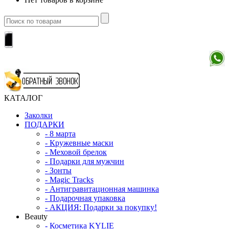
КАТАЛОГ
Заколки
ПОДАРКИ
-
8 марта
-
Кружевные маски
-
Меховой брелок
-
Подарки для мужчин
-
Зонты
-
Magic Tracks
-
Антигравитационная машинка
-
Подарочная упаковка
-
АКЦИЯ: Подарки за покупку!
Beauty
-
Косметика KYLIE