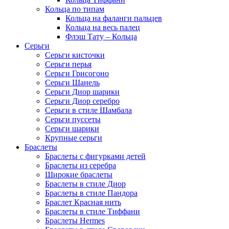
Кольца по типам
Кольца на фаланги пальцев
Кольца на весь палец
Флэш Тату – Кольца
Серьги
Серьги кисточки
Серьги перья
Серьги Грисогоно
Серьги Шанель
Серьги Диор шарики
Серьги Диор серебро
Серьги в стиле Шамбала
Серьги пуссеты
Серьги шарики
Крупные серьги
Браслеты
Браслеты с фигурками детей
Браслеты из серебра
Широкие браслеты
Браслеты в стиле Диор
Браслеты в стиле Пандора
Браслет Красная нить
Браслеты в стиле Тиффани
Браслеты Hermes