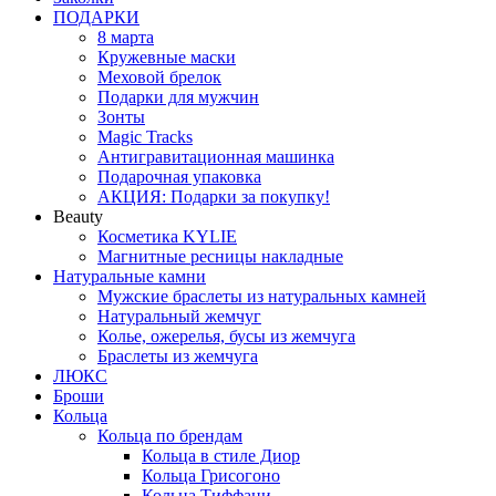
ПОДАРКИ
8 марта
Кружевные маски
Меховой брелок
Подарки для мужчин
Зонты
Magic Tracks
Антигравитационная машинка
Подарочная упаковка
АКЦИЯ: Подарки за покупку!
Beauty
Косметика KYLIE
Магнитные ресницы накладные
Натуральные камни
Мужские браслеты из натуральных камней
Натуральный жемчуг
Колье, ожерелья, бусы из жемчуга
Браслеты из жемчуга
ЛЮКС
Броши
Кольца
Кольца по брендам
Кольца в стиле Диор
Кольца Грисогоно
Кольца Тиффани