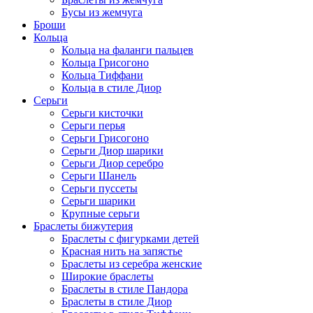
Бусы из жемчуга
Броши
Кольца
Кольца на фаланги пальцев
Кольца Грисогоно
Кольца Тиффани
Кольца в стиле Диор
Серьги
Серьги кисточки
Серьги перья
Серьги Грисогоно
Серьги Диор шарики
Серьги Диор серебро
Серьги Шанель
Серьги пуссеты
Серьги шарики
Крупные серьги
Браслеты бижутерия
Браслеты с фигурками детей
Красная нить на запястье
Браслеты из серебра женские
Широкие браслеты
Браслеты в стиле Пандора
Браслеты в стиле Диор