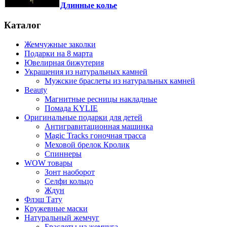
Длинные колье
Каталог
Жемчужные заколки
Подарки на 8 марта
Ювелирная бижутерия
Украшения из натуральных камней
Мужские браслеты из натуральных камней
Beauty
Магнитные ресницы накладные
Помада KYLIE
Оригинальные подарки для детей
Антигравитационная машинка
Magic Tracks гоночная трасса
Меховой брелок Кролик
Спиннеры
WOW товары
Зонт наоборот
Селфи кольцо
Ждун
Флэш Тату
Кружевные маски
Натуральный жемчуг
Браслеты из жемчуга