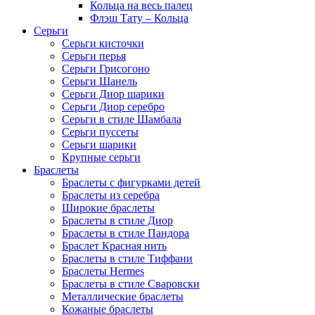
Кольца на весь палец
Флэш Тату – Кольца
Серьги
Серьги кисточки
Серьги перья
Серьги Грисогоно
Серьги Шанель
Серьги Диор шарики
Серьги Диор серебро
Серьги в стиле Шамбала
Серьги пуссеты
Серьги шарики
Крупные серьги
Браслеты
Браслеты с фигурками детей
Браслеты из серебра
Широкие браслеты
Браслеты в стиле Диор
Браслеты в стиле Пандора
Браслет Красная нить
Браслеты в стиле Тиффани
Браслеты Hermes
Браслеты в стиле Сваровски
Металлические браслеты
Кожаные браслеты