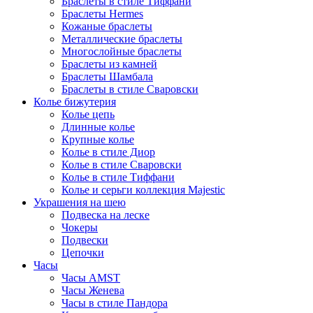
Браслеты в стиле Тиффани
Браслеты Hermes
Кожаные браслеты
Металлические браслеты
Многослойные браслеты
Браслеты из камней
Браслеты Шамбала
Браслеты в стиле Сваровски
Колье бижутерия
Колье цепь
Длинные колье
Крупные колье
Колье в стиле Диор
Колье в стиле Сваровски
Колье в стиле Тиффани
Колье и серьги коллекция Majestic
Украшения на шею
Подвеска на леске
Чокеры
Подвески
Цепочки
Часы
Часы AMST
Часы Женева
Часы в стиле Пандора