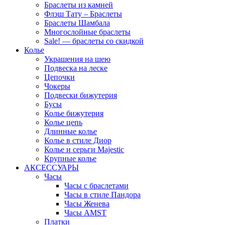
Браслеты из камней
Флэш Тату – Браслеты
Браслеты Шамбала
Многослойные браслеты
Sale! — браслеты со скидкой
Колье
Украшения на шею
Подвеска на леске
Цепочки
Чокеры
Подвески бижутерия
Бусы
Колье бижутерия
Колье цепь
Длинные колье
Колье в стиле Диор
Колье и серьги Majestic
Крупные колье
АКСЕССУАРЫ
Часы
Часы с браслетами
Часы в стиле Пандора
Часы Женева
Часы AMST
Платки