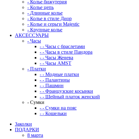
-
Колье бижутерия
-
Колье цепь
-
Длинные колье
-
Колье в стиле Диор
-
Колье и серьги Majestic
-
Крупные колье
АКСЕССУАРЫ
-
Часы
-
-
Часы с браслетами
-
-
Часы в стиле Пандора
-
-
Часы Женева
-
-
Часы AMST
-
Платки
-
-
Модные платки
-
-
Палантины
-
-
Пашмин
-
-
Французские косынки
-
-
Шейный платок женский
-
Сумки
-
-
Сумки на пояс
-
-
Кошельки
Заколки
ПОДАРКИ
8 марта