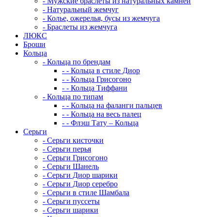
-
Мужские браслеты из натуральных камней
-
Натуральный жемчуг
-
Колье, ожерелья, бусы из жемчуга
-
Браслеты из жемчуга
ЛЮКС
Броши
Кольца
-
Кольца по брендам
-
-
Кольца в стиле Диор
-
-
Кольца Грисогоно
-
-
Кольца Тиффани
-
Кольца по типам
-
-
Кольца на фаланги пальцев
-
-
Кольца на весь палец
-
-
Флэш Тату – Кольца
Серьги
-
Серьги кисточки
-
Серьги перья
-
Серьги Грисогоно
-
Серьги Шанель
-
Серьги Диор шарики
-
Серьги Диор серебро
-
Серьги в стиле Шамбала
-
Серьги пуссеты
-
Серьги шарики