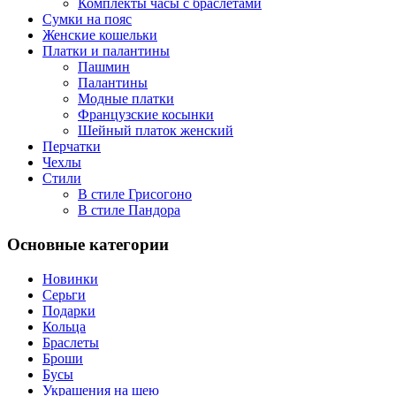
Комплекты часы с браслетами
Сумки на пояс
Женские кошельки
Платки и палантины
Пашмин
Палантины
Модные платки
Французские косынки
Шейный платок женский
Перчатки
Чехлы
Стили
В стиле Грисогоно
В стиле Пандора
Основные категории
Новинки
Серьги
Подарки
Кольца
Браслеты
Броши
Бусы
Украшения на шею