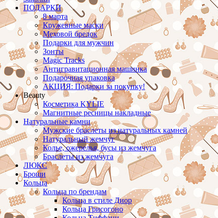
ПОДАРКИ
8 марта
Кружевные маски
Меховой брелок
Подарки для мужчин
Зонты
Magic Tracks
Антигравитационная машинка
Подарочная упаковка
АКЦИЯ: Подарки за покупку!
Beauty
Косметика KYLIE
Магнитные ресницы накладные
Натуральные камни
Мужские браслеты из натуральных камней
Натуральный жемчуг
Колье, ожерелья, бусы из жемчуга
Браслеты из жемчуга
ЛЮКС
Броши
Кольца
Кольца по брендам
Кольца в стиле Диор
Кольца Грисогоно
Кольца Тиффани