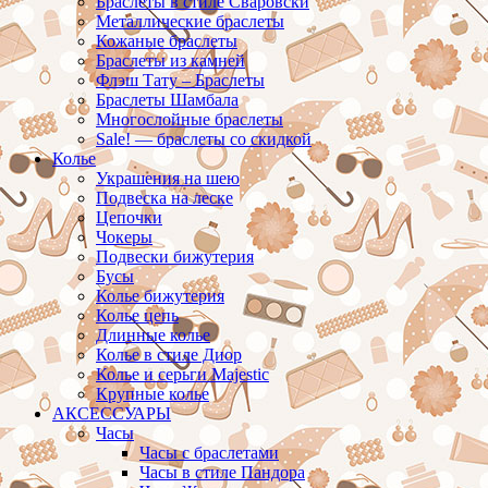
Браслеты в стиле Сваровски
Металлические браслеты
Кожаные браслеты
Браслеты из камней
Флэш Тату – Браслеты
Браслеты Шамбала
Многослойные браслеты
Sale! — браслеты со скидкой
Колье
Украшения на шею
Подвеска на леске
Цепочки
Чокеры
Подвески бижутерия
Бусы
Колье бижутерия
Колье цепь
Длинные колье
Колье в стиле Диор
Колье и серьги Majestic
Крупные колье
АКСЕССУАРЫ
Часы
Часы с браслетами
Часы в стиле Пандора