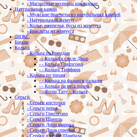
-
Магнитные ресницы накладные
Натуральные камни
-
Мужские браслеты из натуральных камней
-
Натуральный жемчуг
-
Колье, ожерелья, бусы из жемчуга
-
Браслеты из жемчуга
ЛЮКС
Броши
Кольца
-
Кольца по брендам
-
-
Кольца в стиле Диор
-
-
Кольца Грисогоно
-
-
Кольца Тиффани
-
Кольца по типам
-
-
Кольца на фаланги пальцев
-
-
Кольца на весь палец
-
-
Флэш Тату – Кольца
Серьги
-
Серьги кисточки
-
Серьги перья
-
Серьги Грисогоно
-
Серьги Шанель
-
Серьги Диор шарики
-
Серьги Диор серебро
-
Серьги в стиле Шамбала