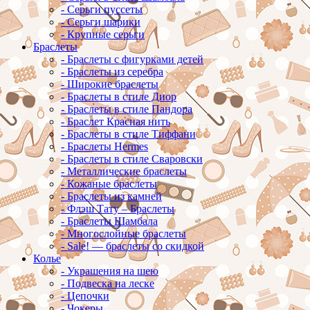
-
Серьги пуссеты
-
Серьги шарики
-
Крупные серьги
Браслеты
-
Браслеты с фигурками детей
-
Браслеты из серебра
-
Широкие браслеты
-
Браслеты в стиле Диор
-
Браслеты в стиле Пандора
-
Браслет Красная нить
-
Браслеты в стиле Тиффани
-
Браслеты Hermes
-
Браслеты в стиле Сваровски
-
Металлические браслеты
-
Кожаные браслеты
-
Браслеты из камней
-
Флэш Тату – Браслеты
-
Браслеты Шамбала
-
Многослойные браслеты
-
Sale! — браслеты со скидкой
Колье
-
Украшения на шею
-
Подвеска на леске
-
Цепочки
-
Чокеры