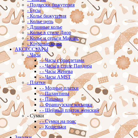
-
Подвески бижутерия
-
Бусы
-
Колье бижутерия
-
Колье цепь
-
Длинные колье
-
Колье в стиле Диор
-
Колье и серьги Majestic
-
Крупные колье
АКСЕССУАРЫ
-
Часы
-
-
Часы с браслетами
-
-
Часы в стиле Пандора
-
-
Часы Женева
-
-
Часы AMST
-
Платки
-
-
Модные платки
-
-
Палантины
-
-
Пашмин
-
-
Французские косынки
-
-
Шейный платок женский
-
Сумки
-
-
Сумки на пояс
-
-
Кошельки
Заколки