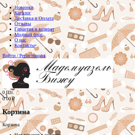
Новинки
Каталог
Доставка и Оплата
Отзывы
Гарантия и возврат
Модный блог
О нас
Контакты
Войти
/
Регистрация
0
Шт.
0
00
₽
Корзина
Корзина
Нет товаров в корзине