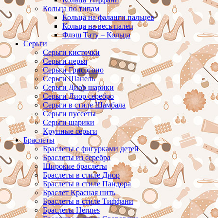
Кольца по типам
Кольца на фаланги пальцев
Кольца на весь палец
Флэш Тату – Кольца
Серьги
Серьги кисточки
Серьги перья
Серьги Грисогоно
Серьги Шанель
Серьги Диор шарики
Серьги Диор серебро
Серьги в стиле Шамбала
Серьги пуссеты
Серьги шарики
Крупные серьги
Браслеты
Браслеты с фигурками детей
Браслеты из серебра
Широкие браслеты
Браслеты в стиле Диор
Браслеты в стиле Пандора
Браслет Красная нить
Браслеты в стиле Тиффани
Браслеты Hermes