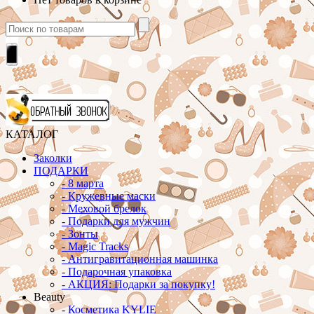
КАТАЛОГ
Заколки
ПОДАРКИ
-
8 марта
-
Кружевные маски
-
Меховой брелок
-
Подарки для мужчин
-
Зонты
-
Magic Tracks
-
Антигравитационная машинка
-
Подарочная упаковка
-
АКЦИЯ: Подарки за покупку!
Beauty
-
Косметика KYLIE