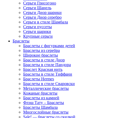
Серьги Грисогоно
Серьги Шанель
Серьги Диор шарики
Серьги Диор серебро
Серьги в стиле Шамбала
Серьги пуссеты
Серьги шарики
Крупные серьги
Браслеты
Браслеты с фигурками детей
Браслеты из серебра
Широкие браслеты
Браслеты в стиле Диор
Браслеты в стиле Пандора
Браслет Красная нить
Браслеты в стиле Тиффани
Браслеты Hermes
Браслеты в стиле Сваровски
Металлические браслеты
Кожаные браслеты
Браслеты из камней
Флэш Тату – Браслеты
Браслеты Шамбала
Многослойные браслеты
Sale! — браслеты со скидкой