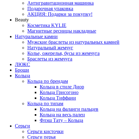
Антигравитационная машинка
Подарочная упаковка
АКЦИЯ: Подарки за покупку!
Beauty
Косметика KYLIE
Магнитные ресницы накладные
Натуральные камни
Мужские браслеты из натуральных камней
Натуральный жемчуг
Колье, ожерелья, бусы из жемчуга
Браслеты из жемчуга
ЛЮКС
Броши
Кольца
Кольца по брендам
Кольца в стиле Диор
Кольца Грисогоно
Кольца Тиффани
Кольца по типам
Кольца на фаланги пальцев
Кольца на весь палец
Флэш Тату – Кольца
Серьги
Серьги кисточки
Серьги перья