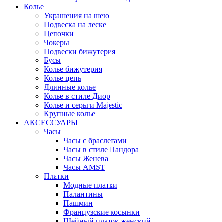
Колье
Украшения на шею
Подвеска на леске
Цепочки
Чокеры
Подвески бижутерия
Бусы
Колье бижутерия
Колье цепь
Длинные колье
Колье в стиле Диор
Колье и серьги Majestic
Крупные колье
АКСЕССУАРЫ
Часы
Часы с браслетами
Часы в стиле Пандора
Часы Женева
Часы AMST
Платки
Модные платки
Палантины
Пашмин
Французские косынки
Шейный платок женский