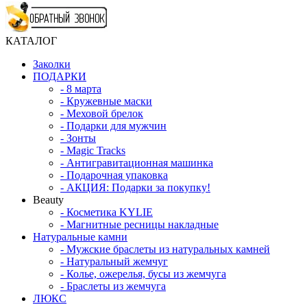
КАТАЛОГ
Заколки
ПОДАРКИ
-
8 марта
-
Кружевные маски
-
Меховой брелок
-
Подарки для мужчин
-
Зонты
-
Magic Tracks
-
Антигравитационная машинка
-
Подарочная упаковка
-
АКЦИЯ: Подарки за покупку!
Beauty
-
Косметика KYLIE
-
Магнитные ресницы накладные
Натуральные камни
-
Мужские браслеты из натуральных камней
-
Натуральный жемчуг
-
Колье, ожерелья, бусы из жемчуга
-
Браслеты из жемчуга
ЛЮКС