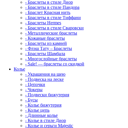
-
Браслеты в стиле Диор
-
Браслеты в стиле Пандора
-
Браслет Красная нить
-
Браслеты в стиле Тиффани
-
Браслеты Hermes
-
Браслеты в стиле Сваровски
-
Металлические браслеты
-
Кожаные браслеты
-
Браслеты из камней
-
Флэш Тату – Браслеты
-
Браслеты Шамбала
-
Многослойные браслеты
-
Sale! — браслеты со скидкой
Колье
-
Украшения на шею
-
Подвеска на леске
-
Цепочки
-
Чокеры
-
Подвески бижутерия
-
Бусы
-
Колье бижутерия
-
Колье цепь
-
Длинные колье
-
Колье в стиле Диор
-
Колье и серьги Majestic