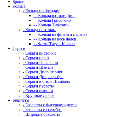
Броши
Кольца
-
Кольца по брендам
-
-
Кольца в стиле Диор
-
-
Кольца Грисогоно
-
-
Кольца Тиффани
-
Кольца по типам
-
-
Кольца на фаланги пальцев
-
-
Кольца на весь палец
-
-
Флэш Тату – Кольца
Серьги
-
Серьги кисточки
-
Серьги перья
-
Серьги Грисогоно
-
Серьги Шанель
-
Серьги Диор шарики
-
Серьги Диор серебро
-
Серьги в стиле Шамбала
-
Серьги пуссеты
-
Серьги шарики
-
Крупные серьги
Браслеты
-
Браслеты с фигурками детей
-
Браслеты из серебра
-
Широкие браслеты