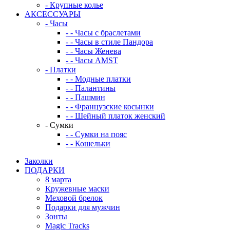
-
Крупные колье
АКСЕССУАРЫ
-
Часы
-
-
Часы с браслетами
-
-
Часы в стиле Пандора
-
-
Часы Женева
-
-
Часы AMST
-
Платки
-
-
Модные платки
-
-
Палантины
-
-
Пашмин
-
-
Французские косынки
-
-
Шейный платок женский
-
Сумки
-
-
Сумки на пояс
-
-
Кошельки
Заколки
ПОДАРКИ
8 марта
Кружевные маски
Меховой брелок
Подарки для мужчин
Зонты
Magic Tracks