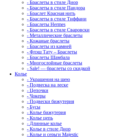
-
Браслеты в стиле Диор
-
Браслеты в стиле Пандора
-
Браслет Красная нить
-
Браслеты в стиле Тиффани
-
Браслеты Hermes
-
Браслеты в стиле Сваровски
-
Металлические браслеты
-
Кожаные браслеты
-
Браслеты из камней
-
Флэш Тату – Браслеты
-
Браслеты Шамбала
-
Многослойные браслеты
-
Sale! — браслеты со скидкой
Колье
-
Украшения на шею
-
Подвеска на леске
-
Цепочки
-
Чокеры
-
Подвески бижутерия
-
Бусы
-
Колье бижутерия
-
Колье цепь
-
Длинные колье
-
Колье в стиле Диор
-
Колье и серьги Majestic