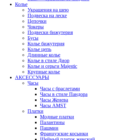
Колье
Украшения на шею
Подвеска на леске
Цепочки
Чокеры
Подвески бижутерия
Бусы
Колье бижутерия
Колье цепь
Длинные колье
Колье в стиле Диор
Колье и серьги Majestic
Крупные колье
АКСЕССУАРЫ
Часы
Часы с браслетами
Часы в стиле Пандора
Часы Женева
Часы AMST
Платки
Модные платки
Палантины
Пашмин
Французские косынки
Шейный платок женский