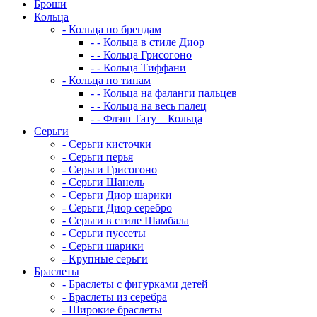
Броши
Кольца
-
Кольца по брендам
-
-
Кольца в стиле Диор
-
-
Кольца Грисогоно
-
-
Кольца Тиффани
-
Кольца по типам
-
-
Кольца на фаланги пальцев
-
-
Кольца на весь палец
-
-
Флэш Тату – Кольца
Серьги
-
Серьги кисточки
-
Серьги перья
-
Серьги Грисогоно
-
Серьги Шанель
-
Серьги Диор шарики
-
Серьги Диор серебро
-
Серьги в стиле Шамбала
-
Серьги пуссеты
-
Серьги шарики
-
Крупные серьги
Браслеты
-
Браслеты с фигурками детей
-
Браслеты из серебра
-
Широкие браслеты