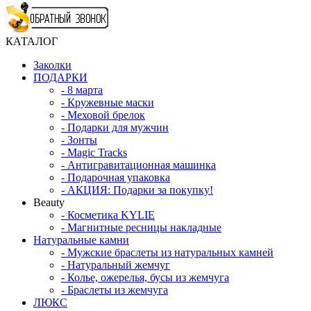
КАТАЛОГ
Заколки
ПОДАРКИ
-
8 марта
-
Кружевные маски
-
Меховой брелок
-
Подарки для мужчин
-
Зонты
-
Magic Tracks
-
Антигравитационная машинка
-
Подарочная упаковка
-
АКЦИЯ: Подарки за покупку!
Beauty
-
Косметика KYLIE
-
Магнитные ресницы накладные
Натуральные камни
-
Мужские браслеты из натуральных камней
-
Натуральный жемчуг
-
Колье, ожерелья, бусы из жемчуга
-
Браслеты из жемчуга
ЛЮКС