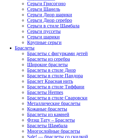
Серьги Грисогоно
Серьги Шанель
Серьги Диор шарики
Серьги Диор серебро
Серьги в стиле Шамбала
Серьги пуссеты
Серьги шарики
Крупные серьги
Браслеты
Браслеты с фигурками детей
Браслеты из серебра
Широкие браслеты
Браслеты в стиле Диор
Браслеты в стиле Пандора
Браслет Красная нить
Браслеты в стиле Тиффани
Браслеты Hermes
Браслеты в стиле Сваровски
Металлические браслеты
Кожаные браслеты
Браслеты из камней
Флэш Тату – Браслеты
Браслеты Шамбала
Многослойные браслеты
Sale! — браслеты со скидкой