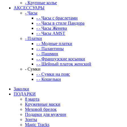
-
Крупные колье
АКСЕССУАРЫ
-
Часы
-
-
Часы с браслетами
-
-
Часы в стиле Пандора
-
-
Часы Женева
-
-
Часы AMST
-
Платки
-
-
Модные платки
-
-
Палантины
-
-
Пашмин
-
-
Французские косынки
-
-
Шейный платок женский
-
Сумки
-
-
Сумки на пояс
-
-
Кошельки
Заколки
ПОДАРКИ
8 марта
Кружевные маски
Меховой брелок
Подарки для мужчин
Зонты
Magic Tracks