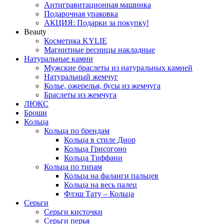
Антигравитационная машинка
Подарочная упаковка
АКЦИЯ: Подарки за покупку!
Beauty
Косметика KYLIE
Магнитные ресницы накладные
Натуральные камни
Мужские браслеты из натуральных камней
Натуральный жемчуг
Колье, ожерелья, бусы из жемчуга
Браслеты из жемчуга
ЛЮКС
Броши
Кольца
Кольца по брендам
Кольца в стиле Диор
Кольца Грисогоно
Кольца Тиффани
Кольца по типам
Кольца на фаланги пальцев
Кольца на весь палец
Флэш Тату – Кольца
Серьги
Серьги кисточки
Серьги перья