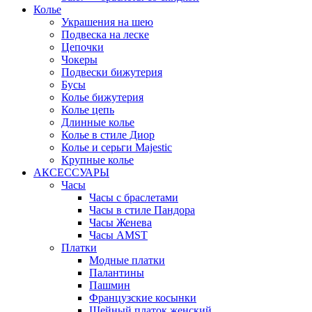
Колье
Украшения на шею
Подвеска на леске
Цепочки
Чокеры
Подвески бижутерия
Бусы
Колье бижутерия
Колье цепь
Длинные колье
Колье в стиле Диор
Колье и серьги Majestic
Крупные колье
АКСЕССУАРЫ
Часы
Часы с браслетами
Часы в стиле Пандора
Часы Женева
Часы AMST
Платки
Модные платки
Палантины
Пашмин
Французские косынки
Шейный платок женский