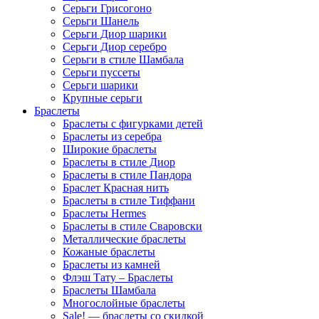
Серьги Грисогоно
Серьги Шанель
Серьги Диор шарики
Серьги Диор серебро
Серьги в стиле Шамбала
Серьги пуссеты
Серьги шарики
Крупные серьги
Браслеты
Браслеты с фигурками детей
Браслеты из серебра
Широкие браслеты
Браслеты в стиле Диор
Браслеты в стиле Пандора
Браслет Красная нить
Браслеты в стиле Тиффани
Браслеты Hermes
Браслеты в стиле Сваровски
Металлические браслеты
Кожаные браслеты
Браслеты из камней
Флэш Тату – Браслеты
Браслеты Шамбала
Многослойные браслеты
Sale! — браслеты со скидкой