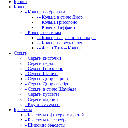
Броши
Кольца
-
Кольца по брендам
-
-
Кольца в стиле Диор
-
-
Кольца Грисогоно
-
-
Кольца Тиффани
-
Кольца по типам
-
-
Кольца на фаланги пальцев
-
-
Кольца на весь палец
-
-
Флэш Тату – Кольца
Серьги
-
Серьги кисточки
-
Серьги перья
-
Серьги Грисогоно
-
Серьги Шанель
-
Серьги Диор шарики
-
Серьги Диор серебро
-
Серьги в стиле Шамбала
-
Серьги пуссеты
-
Серьги шарики
-
Крупные серьги
Браслеты
-
Браслеты с фигурками детей
-
Браслеты из серебра
-
Широкие браслеты