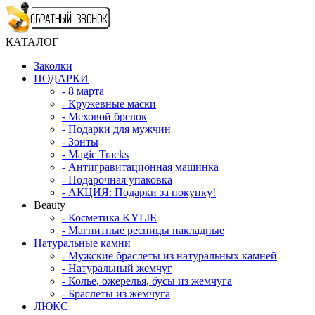
КАТАЛОГ
Заколки
ПОДАРКИ
-
8 марта
-
Кружевные маски
-
Меховой брелок
-
Подарки для мужчин
-
Зонты
-
Magic Tracks
-
Антигравитационная машинка
-
Подарочная упаковка
-
АКЦИЯ: Подарки за покупку!
Beauty
-
Косметика KYLIE
-
Магнитные ресницы накладные
Натуральные камни
-
Мужские браслеты из натуральных камней
-
Натуральный жемчуг
-
Колье, ожерелья, бусы из жемчуга
-
Браслеты из жемчуга
ЛЮКС