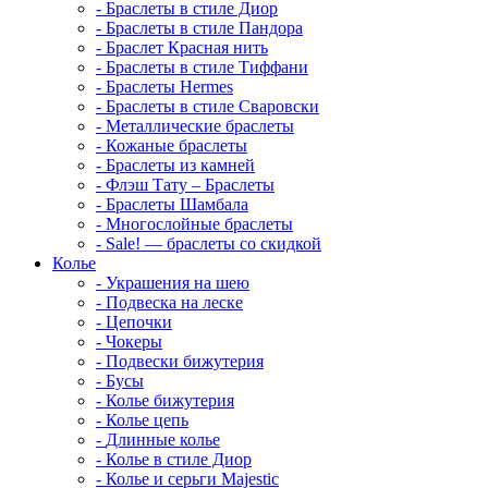
-
Браслеты в стиле Диор
-
Браслеты в стиле Пандора
-
Браслет Красная нить
-
Браслеты в стиле Тиффани
-
Браслеты Hermes
-
Браслеты в стиле Сваровски
-
Металлические браслеты
-
Кожаные браслеты
-
Браслеты из камней
-
Флэш Тату – Браслеты
-
Браслеты Шамбала
-
Многослойные браслеты
-
Sale! — браслеты со скидкой
Колье
-
Украшения на шею
-
Подвеска на леске
-
Цепочки
-
Чокеры
-
Подвески бижутерия
-
Бусы
-
Колье бижутерия
-
Колье цепь
-
Длинные колье
-
Колье в стиле Диор
-
Колье и серьги Majestic