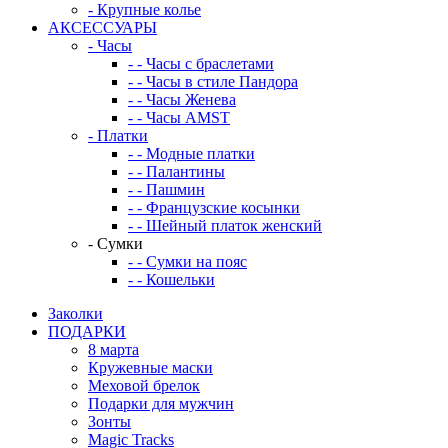
-
Крупные колье
АКСЕССУАРЫ
-
Часы
-
-
Часы с браслетами
-
-
Часы в стиле Пандора
-
-
Часы Женева
-
-
Часы AMST
-
Платки
-
-
Модные платки
-
-
Палантины
-
-
Пашмин
-
-
Французские косынки
-
-
Шейный платок женский
-
Сумки
-
-
Сумки на пояс
-
-
Кошельки
Заколки
ПОДАРКИ
8 марта
Кружевные маски
Меховой брелок
Подарки для мужчин
Зонты
Magic Tracks