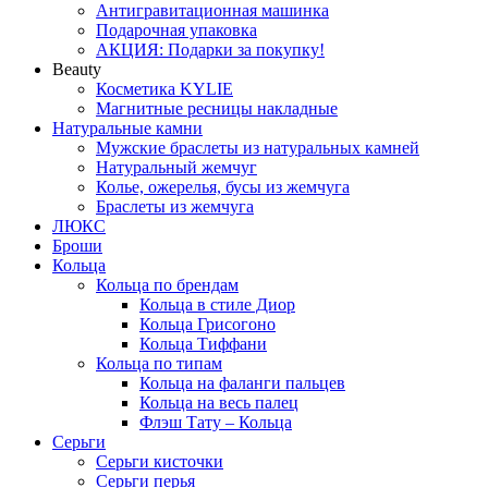
Антигравитационная машинка
Подарочная упаковка
АКЦИЯ: Подарки за покупку!
Beauty
Косметика KYLIE
Магнитные ресницы накладные
Натуральные камни
Мужские браслеты из натуральных камней
Натуральный жемчуг
Колье, ожерелья, бусы из жемчуга
Браслеты из жемчуга
ЛЮКС
Броши
Кольца
Кольца по брендам
Кольца в стиле Диор
Кольца Грисогоно
Кольца Тиффани
Кольца по типам
Кольца на фаланги пальцев
Кольца на весь палец
Флэш Тату – Кольца
Серьги
Серьги кисточки
Серьги перья