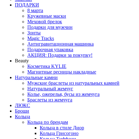
ПОДАРКИ
8 марта
Кружевные маски
Меховой брелок
Подарки для мужчин
Зонты
Magic Tracks
Антигравитационная машинка
Подарочная упаковка
АКЦИЯ: Подарки за покупку!
Beauty
Косметика KYLIE
Магнитные ресницы накладные
Натуральные камни
Мужские браслеты из натуральных камней
Натуральный жемчуг
Колье, ожерелья, бусы из жемчуга
Браслеты из жемчуга
ЛЮКС
Броши
Кольца
Кольца по брендам
Кольца в стиле Диор
Кольца Грисогоно
Кольца Тиффани