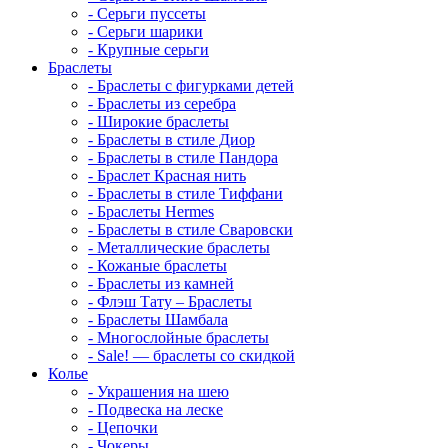
-
Серьги пуссеты
-
Серьги шарики
-
Крупные серьги
Браслеты
-
Браслеты с фигурками детей
-
Браслеты из серебра
-
Широкие браслеты
-
Браслеты в стиле Диор
-
Браслеты в стиле Пандора
-
Браслет Красная нить
-
Браслеты в стиле Тиффани
-
Браслеты Hermes
-
Браслеты в стиле Сваровски
-
Металлические браслеты
-
Кожаные браслеты
-
Браслеты из камней
-
Флэш Тату – Браслеты
-
Браслеты Шамбала
-
Многослойные браслеты
-
Sale! — браслеты со скидкой
Колье
-
Украшения на шею
-
Подвеска на леске
-
Цепочки
-
Чокеры