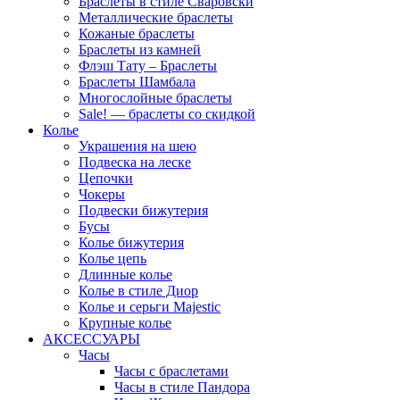
Браслеты в стиле Сваровски
Металлические браслеты
Кожаные браслеты
Браслеты из камней
Флэш Тату – Браслеты
Браслеты Шамбала
Многослойные браслеты
Sale! — браслеты со скидкой
Колье
Украшения на шею
Подвеска на леске
Цепочки
Чокеры
Подвески бижутерия
Бусы
Колье бижутерия
Колье цепь
Длинные колье
Колье в стиле Диор
Колье и серьги Majestic
Крупные колье
АКСЕССУАРЫ
Часы
Часы с браслетами
Часы в стиле Пандора