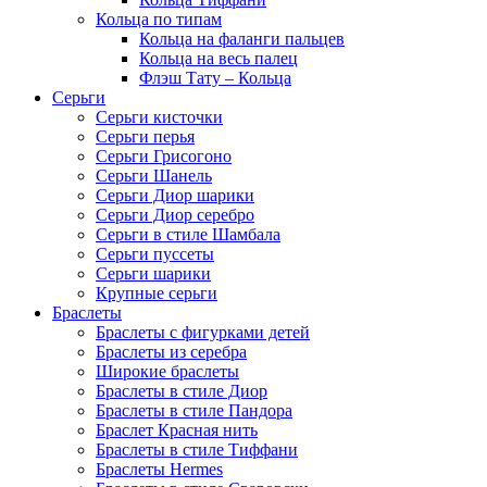
Кольца по типам
Кольца на фаланги пальцев
Кольца на весь палец
Флэш Тату – Кольца
Серьги
Серьги кисточки
Серьги перья
Серьги Грисогоно
Серьги Шанель
Серьги Диор шарики
Серьги Диор серебро
Серьги в стиле Шамбала
Серьги пуссеты
Серьги шарики
Крупные серьги
Браслеты
Браслеты с фигурками детей
Браслеты из серебра
Широкие браслеты
Браслеты в стиле Диор
Браслеты в стиле Пандора
Браслет Красная нить
Браслеты в стиле Тиффани
Браслеты Hermes