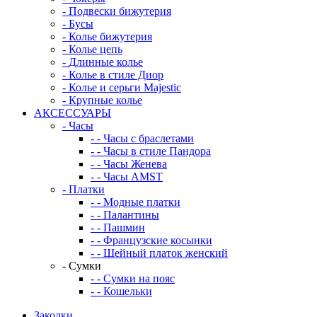
-
Подвески бижутерия
-
Бусы
-
Колье бижутерия
-
Колье цепь
-
Длинные колье
-
Колье в стиле Диор
-
Колье и серьги Majestic
-
Крупные колье
АКСЕССУАРЫ
-
Часы
-
-
Часы с браслетами
-
-
Часы в стиле Пандора
-
-
Часы Женева
-
-
Часы AMST
-
Платки
-
-
Модные платки
-
-
Палантины
-
-
Пашмин
-
-
Французские косынки
-
-
Шейный платок женский
-
Сумки
-
-
Сумки на пояс
-
-
Кошельки
Заколки