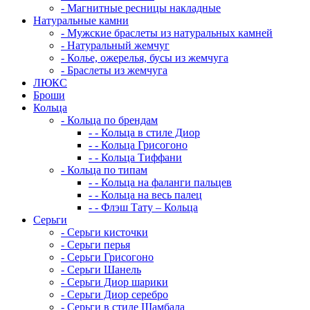
-
Магнитные ресницы накладные
Натуральные камни
-
Мужские браслеты из натуральных камней
-
Натуральный жемчуг
-
Колье, ожерелья, бусы из жемчуга
-
Браслеты из жемчуга
ЛЮКС
Броши
Кольца
-
Кольца по брендам
-
-
Кольца в стиле Диор
-
-
Кольца Грисогоно
-
-
Кольца Тиффани
-
Кольца по типам
-
-
Кольца на фаланги пальцев
-
-
Кольца на весь палец
-
-
Флэш Тату – Кольца
Серьги
-
Серьги кисточки
-
Серьги перья
-
Серьги Грисогоно
-
Серьги Шанель
-
Серьги Диор шарики
-
Серьги Диор серебро
-
Серьги в стиле Шамбала