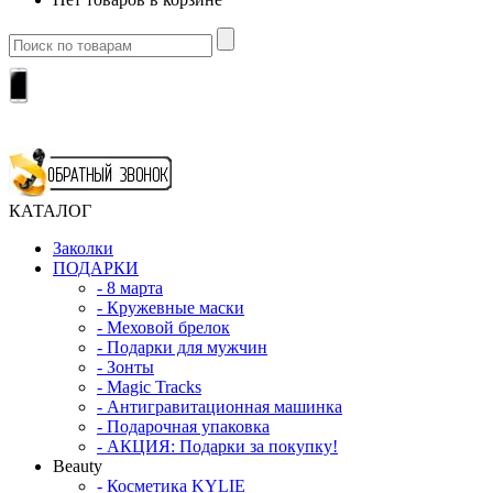
КАТАЛОГ
Заколки
ПОДАРКИ
-
8 марта
-
Кружевные маски
-
Меховой брелок
-
Подарки для мужчин
-
Зонты
-
Magic Tracks
-
Антигравитационная машинка
-
Подарочная упаковка
-
АКЦИЯ: Подарки за покупку!
Beauty
-
Косметика KYLIE