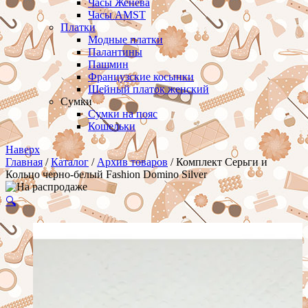
Часы Женева
Часы AMST
Платки
Модные платки
Палантины
Пашмин
Французские косынки
Шейный платок женский
Сумки
Сумки на пояс
Кошельки
Наверх
Главная
/
Каталог
/
Архив товаров
/ Комплект Серьги и
Кольцо черно-белый Fashion Domino Silver
🔍