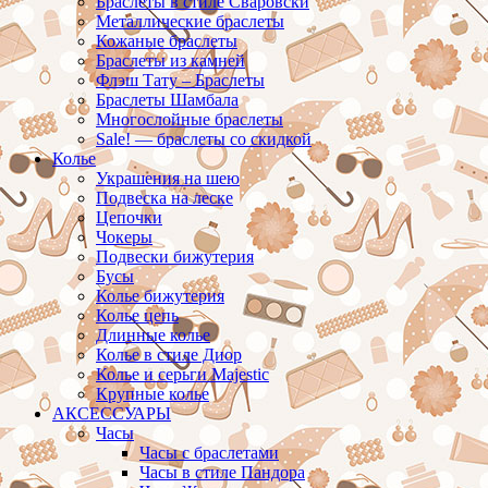
Браслеты в стиле Сваровски
Металлические браслеты
Кожаные браслеты
Браслеты из камней
Флэш Тату – Браслеты
Браслеты Шамбала
Многослойные браслеты
Sale! — браслеты со скидкой
Колье
Украшения на шею
Подвеска на леске
Цепочки
Чокеры
Подвески бижутерия
Бусы
Колье бижутерия
Колье цепь
Длинные колье
Колье в стиле Диор
Колье и серьги Majestic
Крупные колье
АКСЕССУАРЫ
Часы
Часы с браслетами
Часы в стиле Пандора