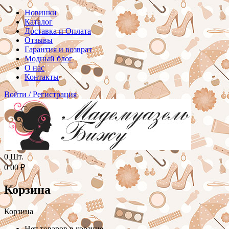
Новинки
Каталог
Доставка и Оплата
Отзывы
Гарантия и возврат
Модный блог
О нас
Контакты
Войти
/
Регистрация
0
Шт.
0
00
₽
Корзина
Корзина
Нет товаров в корзине