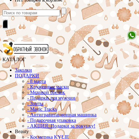
КАТАЛОГ
Заколки
ПОДАРКИ
-
8 марта
-
Кружевные маски
-
Меховой брелок
-
Подарки для мужчин
-
Зонты
-
Magic Tracks
-
Антигравитационная машинка
-
Подарочная упаковка
-
АКЦИЯ: Подарки за покупку!
Beauty
-
Косметика KYLIE