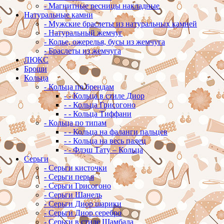
-
Магнитные ресницы накладные
Натуральные камни
-
Мужские браслеты из натуральных камней
-
Натуральный жемчуг
-
Колье, ожерелья, бусы из жемчуга
-
Браслеты из жемчуга
ЛЮКС
Броши
Кольца
-
Кольца по брендам
-
-
Кольца в стиле Диор
-
-
Кольца Грисогоно
-
-
Кольца Тиффани
-
Кольца по типам
-
-
Кольца на фаланги пальцев
-
-
Кольца на весь палец
-
-
Флэш Тату – Кольца
Серьги
-
Серьги кисточки
-
Серьги перья
-
Серьги Грисогоно
-
Серьги Шанель
-
Серьги Диор шарики
-
Серьги Диор серебро
-
Серьги в стиле Шамбала