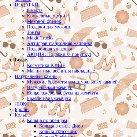
ПОДАРКИ
8 марта
Кружевные маски
Меховой брелок
Подарки для мужчин
Зонты
Magic Tracks
Антигравитационная машинка
Подарочная упаковка
АКЦИЯ: Подарки за покупку!
Beauty
Косметика KYLIE
Магнитные ресницы накладные
Натуральные камни
Мужские браслеты из натуральных камней
Натуральный жемчуг
Колье, ожерелья, бусы из жемчуга
Браслеты из жемчуга
ЛЮКС
Броши
Кольца
Кольца по брендам
Кольца в стиле Диор
Кольца Грисогоно
Кольца Тиффани