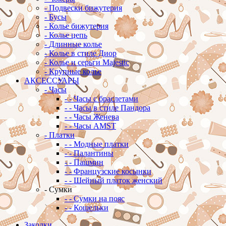
-
Подвески бижутерия
-
Бусы
-
Колье бижутерия
-
Колье цепь
-
Длинные колье
-
Колье в стиле Диор
-
Колье и серьги Majestic
-
Крупные колье
АКСЕССУАРЫ
-
Часы
-
-
Часы с браслетами
-
-
Часы в стиле Пандора
-
-
Часы Женева
-
-
Часы AMST
-
Платки
-
-
Модные платки
-
-
Палантины
-
-
Пашмин
-
-
Французские косынки
-
-
Шейный платок женский
-
Сумки
-
-
Сумки на пояс
-
-
Кошельки
Заколки