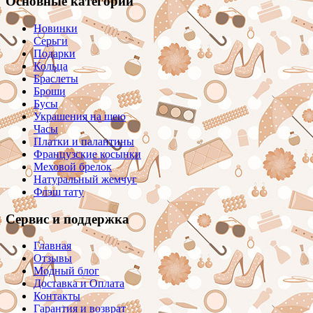
Основные категории
Новинки
Серьги
Подарки
Кольца
Браслеты
Броши
Бусы
Украшения на шею
Часы
Платки и палантины
Французские косынки
Меховой брелок
Натуральный жемчуг
Флэш тату
Сервис и поддержка
Главная
Отзывы
Модный блог
Доставка и Оплата
Контакты
Гарантия и возврат