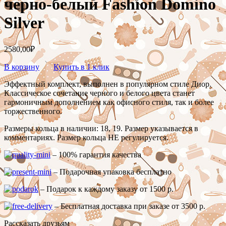
черно-белый Fashion Domino
Silver
2580,00
₽
В корзину
Купить в 1 клик
Эффектный комплект, выполнен в популярном стиле Диор.
Классическое сочетание черного и белого цвета станет
гармоничным дополнением как офисного стиля, так и более
торжественного.
Размеры кольца в наличии: 18, 19. Размер указывается в
комментариях. Размер кольца НЕ регулируется.
– 100% гарантия качества
– Подарочная упаковка бесплатно
– Подарок к каждому заказу от 1500 р.
– Бесплатная доставка при заказе от 3500 р.
Рассказать друзьям