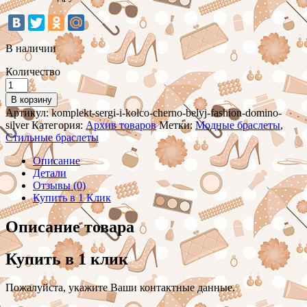
В наличии
Количество
Количество
Комплект
В корзину
Серьги
Артикул:
komplekt-sergi-i-kolco-cherno-belyj-fashion-domino-
и
silver
Категория:
Архив товаров
Метки:
Модные браслеты
,
Кольцо
Стильные браслеты
черно-
белый
Описание
Fashion
Детали
Domino
Отзывы (0)
Silver
Купить в 1 Клик
Описание товара
Купить в 1 клик
Пожалуйста, укажите Ваши контактные данные.