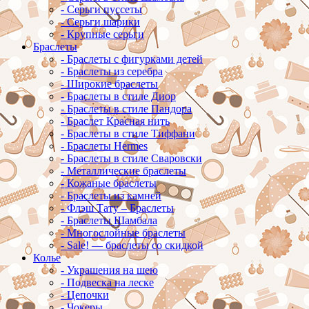
-
Серьги пуссеты
-
Серьги шарики
-
Крупные серьги
Браслеты
-
Браслеты с фигурками детей
-
Браслеты из серебра
-
Широкие браслеты
-
Браслеты в стиле Диор
-
Браслеты в стиле Пандора
-
Браслет Красная нить
-
Браслеты в стиле Тиффани
-
Браслеты Hermes
-
Браслеты в стиле Сваровски
-
Металлические браслеты
-
Кожаные браслеты
-
Браслеты из камней
-
Флэш Тату – Браслеты
-
Браслеты Шамбала
-
Многослойные браслеты
-
Sale! — браслеты со скидкой
Колье
-
Украшения на шею
-
Подвеска на леске
-
Цепочки
-
Чокеры