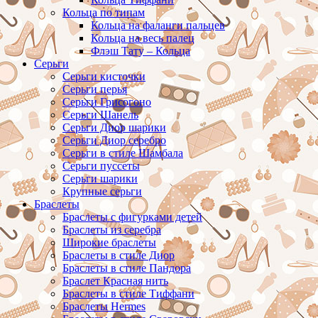
Кольца по типам
Кольца на фаланги пальцев
Кольца на весь палец
Флэш Тату – Кольца
Серьги
Серьги кисточки
Серьги перья
Серьги Грисогоно
Серьги Шанель
Серьги Диор шарики
Серьги Диор серебро
Серьги в стиле Шамбала
Серьги пуссеты
Серьги шарики
Крупные серьги
Браслеты
Браслеты с фигурками детей
Браслеты из серебра
Широкие браслеты
Браслеты в стиле Диор
Браслеты в стиле Пандора
Браслет Красная нить
Браслеты в стиле Тиффани
Браслеты Hermes