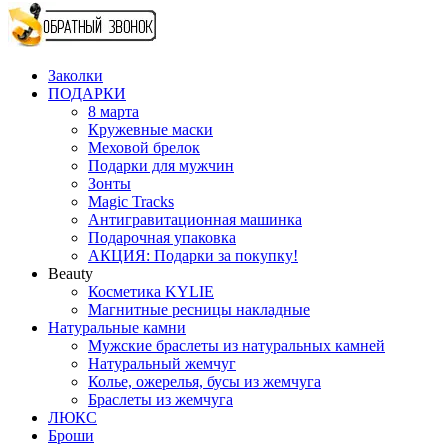
Заколки
ПОДАРКИ
8 марта
Кружевные маски
Меховой брелок
Подарки для мужчин
Зонты
Magic Tracks
Антигравитационная машинка
Подарочная упаковка
АКЦИЯ: Подарки за покупку!
Beauty
Косметика KYLIE
Магнитные ресницы накладные
Натуральные камни
Мужские браслеты из натуральных камней
Натуральный жемчуг
Колье, ожерелья, бусы из жемчуга
Браслеты из жемчуга
ЛЮКС
Броши