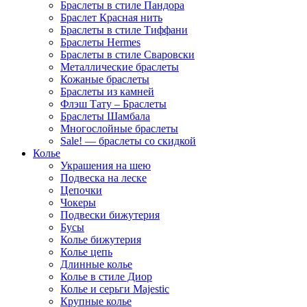
Браслеты в стиле Пандора
Браслет Красная нить
Браслеты в стиле Тиффани
Браслеты Hermes
Браслеты в стиле Сваровски
Металлические браслеты
Кожаные браслеты
Браслеты из камней
Флэш Тату – Браслеты
Браслеты Шамбала
Многослойные браслеты
Sale! — браслеты со скидкой
Колье
Украшения на шею
Подвеска на леске
Цепочки
Чокеры
Подвески бижутерия
Бусы
Колье бижутерия
Колье цепь
Длинные колье
Колье в стиле Диор
Колье и серьги Majestic
Крупные колье