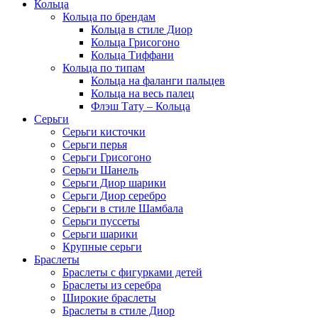
Кольца
Кольца по брендам
Кольца в стиле Диор
Кольца Грисогоно
Кольца Тиффани
Кольца по типам
Кольца на фаланги пальцев
Кольца на весь палец
Флэш Тату – Кольца
Серьги
Серьги кисточки
Серьги перья
Серьги Грисогоно
Серьги Шанель
Серьги Диор шарики
Серьги Диор серебро
Серьги в стиле Шамбала
Серьги пуссеты
Серьги шарики
Крупные серьги
Браслеты
Браслеты с фигурками детей
Браслеты из серебра
Широкие браслеты
Браслеты в стиле Диор