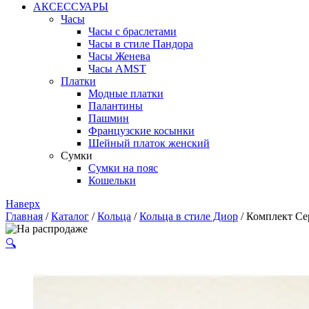
АКСЕССУАРЫ
Часы
Часы с браслетами
Часы в стиле Пандора
Часы Женева
Часы AMST
Платки
Модные платки
Палантины
Пашмин
Французские косынки
Шейный платок женский
Сумки
Сумки на пояс
Кошельки
Наверх
Главная
/
Каталог
/
Кольца
/
Кольца в стиле Диор
/ Комплект Се
🔍