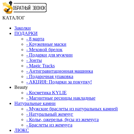
КАТАЛОГ
Заколки
ПОДАРКИ
-
8 марта
-
Кружевные маски
-
Меховой брелок
-
Подарки для мужчин
-
Зонты
-
Magic Tracks
-
Антигравитационная машинка
-
Подарочная упаковка
-
АКЦИЯ: Подарки за покупку!
Beauty
-
Косметика KYLIE
-
Магнитные ресницы накладные
Натуральные камни
-
Мужские браслеты из натуральных камней
-
Натуральный жемчуг
-
Колье, ожерелья, бусы из жемчуга
-
Браслеты из жемчуга
ЛЮКС