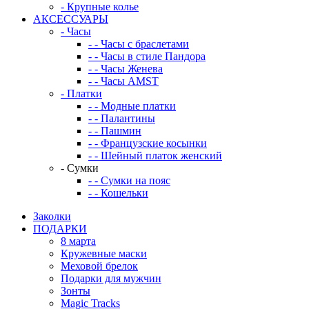
-
Крупные колье
АКСЕССУАРЫ
-
Часы
-
-
Часы с браслетами
-
-
Часы в стиле Пандора
-
-
Часы Женева
-
-
Часы AMST
-
Платки
-
-
Модные платки
-
-
Палантины
-
-
Пашмин
-
-
Французские косынки
-
-
Шейный платок женский
-
Сумки
-
-
Сумки на пояс
-
-
Кошельки
Заколки
ПОДАРКИ
8 марта
Кружевные маски
Меховой брелок
Подарки для мужчин
Зонты
Magic Tracks