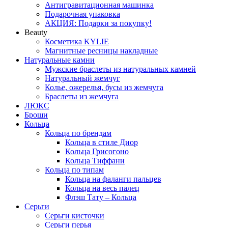
Антигравитационная машинка
Подарочная упаковка
АКЦИЯ: Подарки за покупку!
Beauty
Косметика KYLIE
Магнитные ресницы накладные
Натуральные камни
Мужские браслеты из натуральных камней
Натуральный жемчуг
Колье, ожерелья, бусы из жемчуга
Браслеты из жемчуга
ЛЮКС
Броши
Кольца
Кольца по брендам
Кольца в стиле Диор
Кольца Грисогоно
Кольца Тиффани
Кольца по типам
Кольца на фаланги пальцев
Кольца на весь палец
Флэш Тату – Кольца
Серьги
Серьги кисточки
Серьги перья