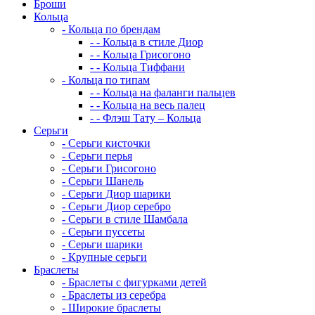
Броши
Кольца
-
Кольца по брендам
-
-
Кольца в стиле Диор
-
-
Кольца Грисогоно
-
-
Кольца Тиффани
-
Кольца по типам
-
-
Кольца на фаланги пальцев
-
-
Кольца на весь палец
-
-
Флэш Тату – Кольца
Серьги
-
Серьги кисточки
-
Серьги перья
-
Серьги Грисогоно
-
Серьги Шанель
-
Серьги Диор шарики
-
Серьги Диор серебро
-
Серьги в стиле Шамбала
-
Серьги пуссеты
-
Серьги шарики
-
Крупные серьги
Браслеты
-
Браслеты с фигурками детей
-
Браслеты из серебра
-
Широкие браслеты