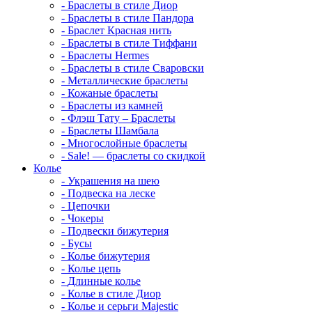
-
Браслеты в стиле Диор
-
Браслеты в стиле Пандора
-
Браслет Красная нить
-
Браслеты в стиле Тиффани
-
Браслеты Hermes
-
Браслеты в стиле Сваровски
-
Металлические браслеты
-
Кожаные браслеты
-
Браслеты из камней
-
Флэш Тату – Браслеты
-
Браслеты Шамбала
-
Многослойные браслеты
-
Sale! — браслеты со скидкой
Колье
-
Украшения на шею
-
Подвеска на леске
-
Цепочки
-
Чокеры
-
Подвески бижутерия
-
Бусы
-
Колье бижутерия
-
Колье цепь
-
Длинные колье
-
Колье в стиле Диор
-
Колье и серьги Majestic