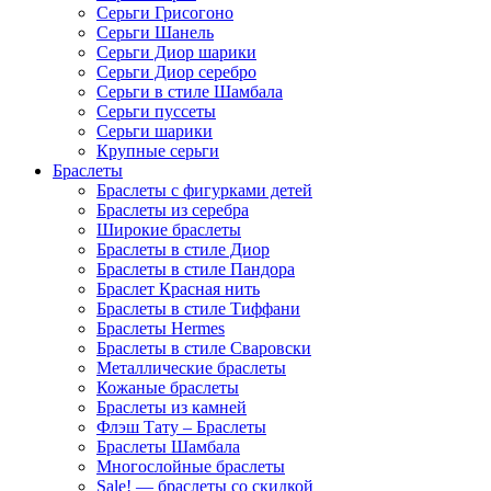
Серьги Грисогоно
Серьги Шанель
Серьги Диор шарики
Серьги Диор серебро
Серьги в стиле Шамбала
Серьги пуссеты
Серьги шарики
Крупные серьги
Браслеты
Браслеты с фигурками детей
Браслеты из серебра
Широкие браслеты
Браслеты в стиле Диор
Браслеты в стиле Пандора
Браслет Красная нить
Браслеты в стиле Тиффани
Браслеты Hermes
Браслеты в стиле Сваровски
Металлические браслеты
Кожаные браслеты
Браслеты из камней
Флэш Тату – Браслеты
Браслеты Шамбала
Многослойные браслеты
Sale! — браслеты со скидкой