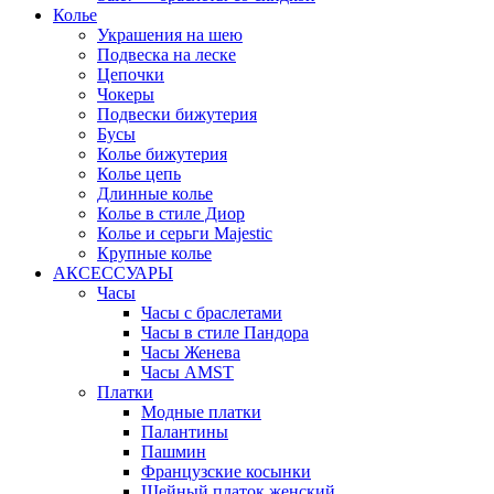
Колье
Украшения на шею
Подвеска на леске
Цепочки
Чокеры
Подвески бижутерия
Бусы
Колье бижутерия
Колье цепь
Длинные колье
Колье в стиле Диор
Колье и серьги Majestic
Крупные колье
АКСЕССУАРЫ
Часы
Часы с браслетами
Часы в стиле Пандора
Часы Женева
Часы AMST
Платки
Модные платки
Палантины
Пашмин
Французские косынки
Шейный платок женский