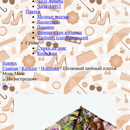
Часы Женева
Часы AMST
Платки
Модные платки
Палантины
Пашмин
Французские косынки
Шейный платок женский
Сумки
Сумки на пояс
Кошельки
Наверх
Главная
/
Каталог
/
Новинки
/ Шелковый шейный платок
Mone Marie
🔍