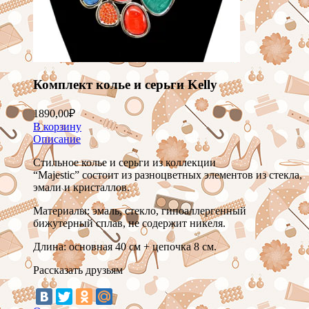
Комплект колье и серьги Kelly
1890,00
₽
В корзину
Описание
Стильное колье и серьги из коллекции
“Majestic”
состоит из разноцветных элементов из стекла,
эмали и кристаллов.
Материалы: эмаль, стекло, гипоаллергенный
бижутерный сплав, не содержит никеля.
Длина: основная 40 см + цепочка 8 см.
Рассказать друзьям