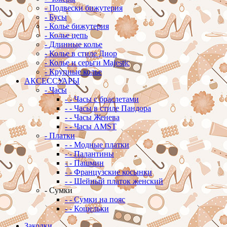
-
Подвески бижутерия
-
Бусы
-
Колье бижутерия
-
Колье цепь
-
Длинные колье
-
Колье в стиле Диор
-
Колье и серьги Majestic
-
Крупные колье
АКСЕССУАРЫ
-
Часы
-
-
Часы с браслетами
-
-
Часы в стиле Пандора
-
-
Часы Женева
-
-
Часы AMST
-
Платки
-
-
Модные платки
-
-
Палантины
-
-
Пашмин
-
-
Французские косынки
-
-
Шейный платок женский
-
Сумки
-
-
Сумки на пояс
-
-
Кошельки
Заколки