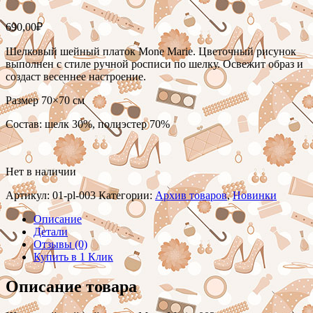
690,00
₽
Шелковый шейный платок Mone Marie. Цветочный рисунок
выполнен с стиле ручной росписи по шелку. Освежит образ и
создаст весеннее настроение.
Размер 70×70 см
Состав: шелк 30%, полиэстер 70%
Нет в наличии
Артикул:
01-pl-003
Категории:
Архив товаров
,
Новинки
Описание
Детали
Отзывы (0)
Купить в 1 Клик
Описание товара