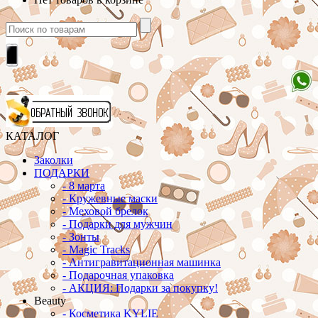
КАТАЛОГ
Заколки
ПОДАРКИ
-
8 марта
-
Кружевные маски
-
Меховой брелок
-
Подарки для мужчин
-
Зонты
-
Magic Tracks
-
Антигравитационная машинка
-
Подарочная упаковка
-
АКЦИЯ: Подарки за покупку!
Beauty
-
Косметика KYLIE