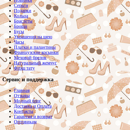
Новинки
Серьги
Подарки
Кольца
Браслеты
Броши
Бусы
Украшения на шею
Часы
Платки и палантины
Французские косынки
Меховой брелок
Натуральный жемчуг
Флэш тату
Сервис и поддержка
Главная
Отзывы
Модный блог
Доставка и Оплата
Контакты
Гарантия и возврат
Оптовикам