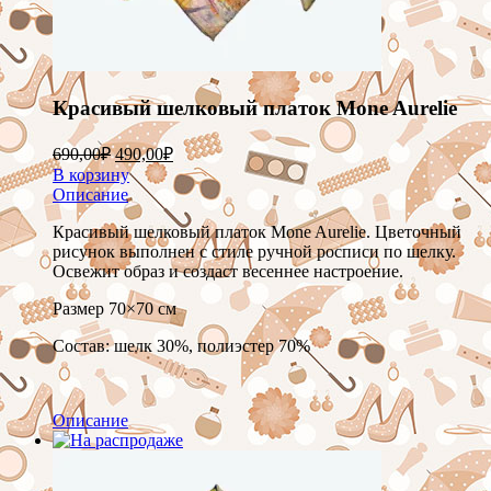
Красивый шелковый платок Mone Aurelie
690,00
₽
490,00
₽
В корзину
Описание
Красивый шелковый платок Mone Aurelie. Цветочный
рисунок выполнен с стиле ручной росписи по шелку.
Освежит образ и создаст весеннее настроение.
Размер 70×70 см
Состав: шелк 30%, полиэстер 70%
Описание