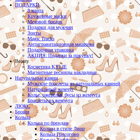
ПОДАРКИ
8 марта
Кружевные маски
Меховой брелок
Подарки для мужчин
Зонты
Magic Tracks
Антигравитационная машинка
Подарочная упаковка
АКЦИЯ: Подарки за покупку!
Beauty
Косметика KYLIE
Магнитные ресницы накладные
Натуральные камни
Мужские браслеты из натуральных камней
Натуральный жемчуг
Колье, ожерелья, бусы из жемчуга
Браслеты из жемчуга
ЛЮКС
Броши
Кольца
Кольца по брендам
Кольца в стиле Диор
Кольца Грисогоно
Кольца Тиффани