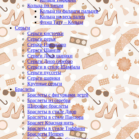
Кольца по типам
Кольца на фаланги пальцев
Кольца на весь палец
Флэш Тату – Кольца
Серьги
Серьги кисточки
Серьги перья
Серьги Грисогоно
Серьги Шанель
Серьги Диор шарики
Серьги Диор серебро
Серьги в стиле Шамбала
Серьги пуссеты
Серьги шарики
Крупные серьги
Браслеты
Браслеты с фигурками детей
Браслеты из серебра
Широкие браслеты
Браслеты в стиле Диор
Браслеты в стиле Пандора
Браслет Красная нить
Браслеты в стиле Тиффани
Браслеты Hermes