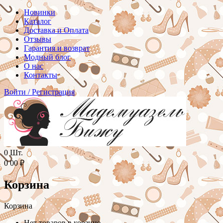
Новинки
Каталог
Доставка и Оплата
Отзывы
Гарантия и возврат
Модный блог
О нас
Контакты
Войти
/
Регистрация
0
Шт.
0
00
₽
Корзина
Корзина
Нет товаров в корзине