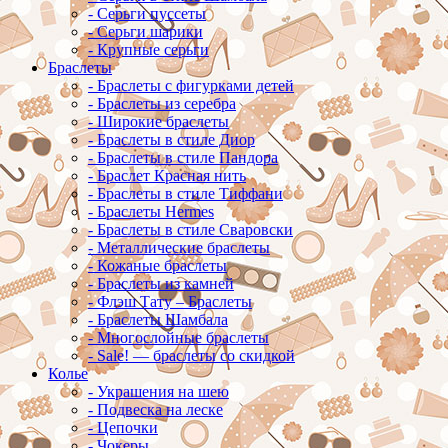
-
Серьги пуссеты
-
Серьги шарики
-
Крупные серьги
Браслеты
-
Браслеты с фигурками детей
-
Браслеты из серебра
-
Широкие браслеты
-
Браслеты в стиле Диор
-
Браслеты в стиле Пандора
-
Браслет Красная нить
-
Браслеты в стиле Тиффани
-
Браслеты Hermes
-
Браслеты в стиле Сваровски
-
Металлические браслеты
-
Кожаные браслеты
-
Браслеты из камней
-
Флэш Тату – Браслеты
-
Браслеты Шамбала
-
Многослойные браслеты
-
Sale! — браслеты со скидкой
Колье
-
Украшения на шею
-
Подвеска на леске
-
Цепочки
-
Чокеры