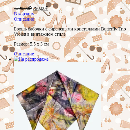
1290,00
₽
790,00
₽
В корзину
Описание
Брошь бабочки с сиреневыми кристаллами Butterfly Trio
Violett в винтажном стиле
Размер: 5,5 х 3 см
Описание