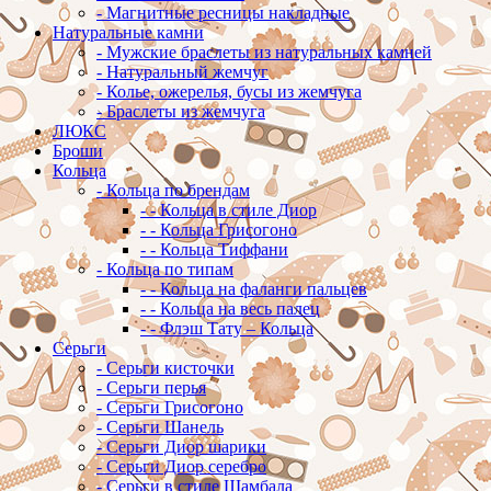
-
Магнитные ресницы накладные
Натуральные камни
-
Мужские браслеты из натуральных камней
-
Натуральный жемчуг
-
Колье, ожерелья, бусы из жемчуга
-
Браслеты из жемчуга
ЛЮКС
Броши
Кольца
-
Кольца по брендам
-
-
Кольца в стиле Диор
-
-
Кольца Грисогоно
-
-
Кольца Тиффани
-
Кольца по типам
-
-
Кольца на фаланги пальцев
-
-
Кольца на весь палец
-
-
Флэш Тату – Кольца
Серьги
-
Серьги кисточки
-
Серьги перья
-
Серьги Грисогоно
-
Серьги Шанель
-
Серьги Диор шарики
-
Серьги Диор серебро
-
Серьги в стиле Шамбала