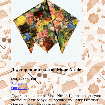
Двусторонний платок Mone Nicole
690,00
₽
490,00
₽
В корзину
Описание
Двусторонний платок Mone Nicole. Цветочный рисунок
выполнен с стиле ручной росписи по шелку. Освежит
образ и создаст весеннее настроение.