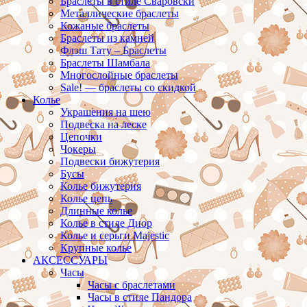
Браслеты в стиле Сваровски
Металлические браслеты
Кожаные браслеты
Браслеты из камней
Флэш Тату – Браслеты
Браслеты Шамбала
Многослойные браслеты
Sale! — браслеты со скидкой
Колье
Украшения на шею
Подвеска на леске
Цепочки
Чокеры
Подвески бижутерия
Бусы
Колье бижутерия
Колье цепь
Длинные колье
Колье в стиле Диор
Колье и серьги Majestic
Крупные колье
АКСЕССУАРЫ
Часы
Часы с браслетами
Часы в стиле Пандора