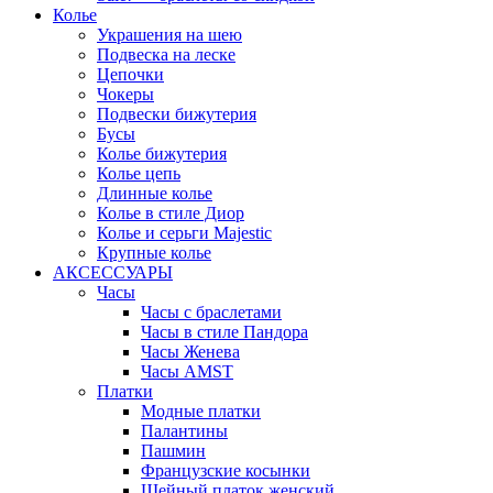
Колье
Украшения на шею
Подвеска на леске
Цепочки
Чокеры
Подвески бижутерия
Бусы
Колье бижутерия
Колье цепь
Длинные колье
Колье в стиле Диор
Колье и серьги Majestic
Крупные колье
АКСЕССУАРЫ
Часы
Часы с браслетами
Часы в стиле Пандора
Часы Женева
Часы AMST
Платки
Модные платки
Палантины
Пашмин
Французские косынки
Шейный платок женский