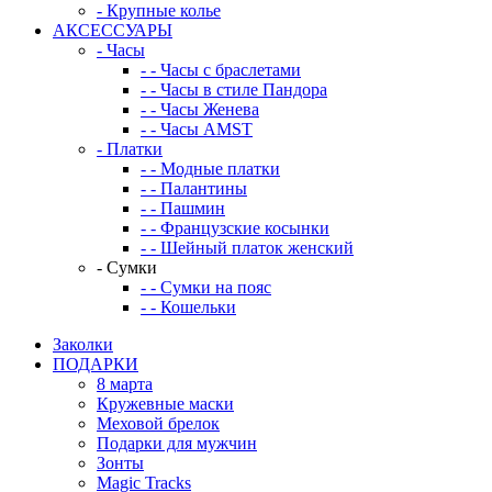
-
Крупные колье
АКСЕССУАРЫ
-
Часы
-
-
Часы с браслетами
-
-
Часы в стиле Пандора
-
-
Часы Женева
-
-
Часы AMST
-
Платки
-
-
Модные платки
-
-
Палантины
-
-
Пашмин
-
-
Французские косынки
-
-
Шейный платок женский
-
Сумки
-
-
Сумки на пояс
-
-
Кошельки
Заколки
ПОДАРКИ
8 марта
Кружевные маски
Меховой брелок
Подарки для мужчин
Зонты
Magic Tracks