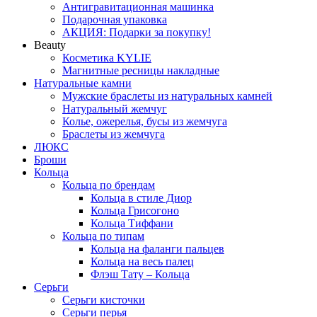
Антигравитационная машинка
Подарочная упаковка
АКЦИЯ: Подарки за покупку!
Beauty
Косметика KYLIE
Магнитные ресницы накладные
Натуральные камни
Мужские браслеты из натуральных камней
Натуральный жемчуг
Колье, ожерелья, бусы из жемчуга
Браслеты из жемчуга
ЛЮКС
Броши
Кольца
Кольца по брендам
Кольца в стиле Диор
Кольца Грисогоно
Кольца Тиффани
Кольца по типам
Кольца на фаланги пальцев
Кольца на весь палец
Флэш Тату – Кольца
Серьги
Серьги кисточки
Серьги перья