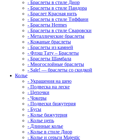
-
Браслеты в стиле Диор
-
Браслеты в стиле Пандора
-
Браслет Красная нить
-
Браслеты в стиле Тиффани
-
Браслеты Hermes
-
Браслеты в стиле Сваровски
-
Металлические браслеты
-
Кожаные браслеты
-
Браслеты из камней
-
Флэш Тату – Браслеты
-
Браслеты Шамбала
-
Многослойные браслеты
-
Sale! — браслеты со скидкой
Колье
-
Украшения на шею
-
Подвеска на леске
-
Цепочки
-
Чокеры
-
Подвески бижутерия
-
Бусы
-
Колье бижутерия
-
Колье цепь
-
Длинные колье
-
Колье в стиле Диор
-
Колье и серьги Majestic