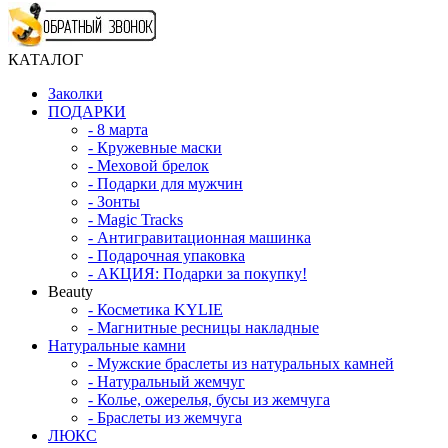
КАТАЛОГ
Заколки
ПОДАРКИ
-
8 марта
-
Кружевные маски
-
Меховой брелок
-
Подарки для мужчин
-
Зонты
-
Magic Tracks
-
Антигравитационная машинка
-
Подарочная упаковка
-
АКЦИЯ: Подарки за покупку!
Beauty
-
Косметика KYLIE
-
Магнитные ресницы накладные
Натуральные камни
-
Мужские браслеты из натуральных камней
-
Натуральный жемчуг
-
Колье, ожерелья, бусы из жемчуга
-
Браслеты из жемчуга
ЛЮКС