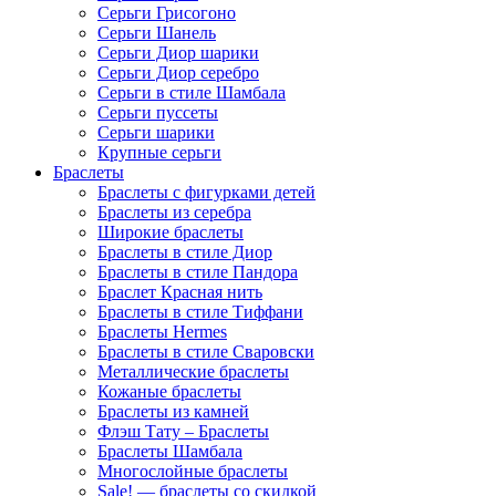
Серьги Грисогоно
Серьги Шанель
Серьги Диор шарики
Серьги Диор серебро
Серьги в стиле Шамбала
Серьги пуссеты
Серьги шарики
Крупные серьги
Браслеты
Браслеты с фигурками детей
Браслеты из серебра
Широкие браслеты
Браслеты в стиле Диор
Браслеты в стиле Пандора
Браслет Красная нить
Браслеты в стиле Тиффани
Браслеты Hermes
Браслеты в стиле Сваровски
Металлические браслеты
Кожаные браслеты
Браслеты из камней
Флэш Тату – Браслеты
Браслеты Шамбала
Многослойные браслеты
Sale! — браслеты со скидкой