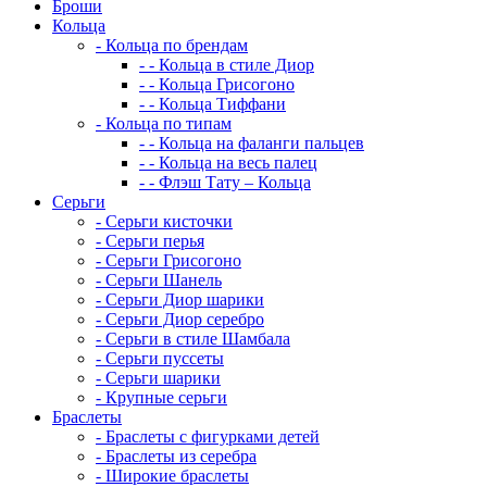
Броши
Кольца
-
Кольца по брендам
-
-
Кольца в стиле Диор
-
-
Кольца Грисогоно
-
-
Кольца Тиффани
-
Кольца по типам
-
-
Кольца на фаланги пальцев
-
-
Кольца на весь палец
-
-
Флэш Тату – Кольца
Серьги
-
Серьги кисточки
-
Серьги перья
-
Серьги Грисогоно
-
Серьги Шанель
-
Серьги Диор шарики
-
Серьги Диор серебро
-
Серьги в стиле Шамбала
-
Серьги пуссеты
-
Серьги шарики
-
Крупные серьги
Браслеты
-
Браслеты с фигурками детей
-
Браслеты из серебра
-
Широкие браслеты