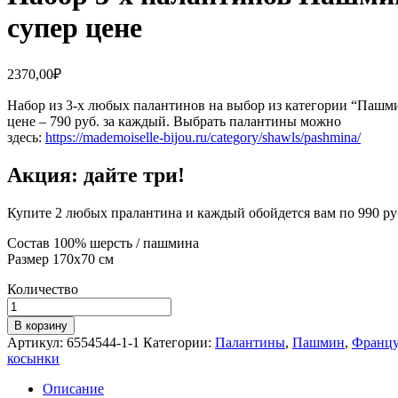
супер цене
2370,00
₽
Набор из 3-х любых палантинов на выбор из категории “Пашми
цене – 790 руб. за каждый. Выбрать палантины можно
здесь:
https://mademoiselle-bijou.ru/category/shawls/pashmina/
Акция: дайте три!
Купите 2 любых пралантина и каждый обойдется вам по 990 ру
Состав 100% шерсть / пашмина
Размер 170х70 см
Количество
Количество
Набор
В корзину
3-
Артикул:
6554544-1-1
Категории:
Палантины
,
Пашмин
,
Францу
х
косынки
палантинов
Пашмина
Описание