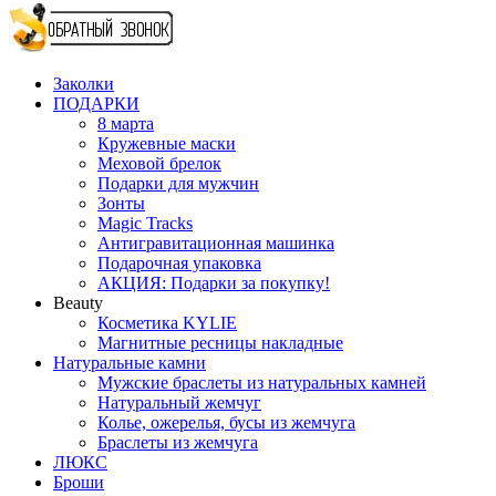
Заколки
ПОДАРКИ
8 марта
Кружевные маски
Меховой брелок
Подарки для мужчин
Зонты
Magic Tracks
Антигравитационная машинка
Подарочная упаковка
АКЦИЯ: Подарки за покупку!
Beauty
Косметика KYLIE
Магнитные ресницы накладные
Натуральные камни
Мужские браслеты из натуральных камней
Натуральный жемчуг
Колье, ожерелья, бусы из жемчуга
Браслеты из жемчуга
ЛЮКС
Броши