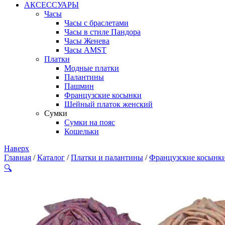
АКСЕССУАРЫ
Часы
Часы с браслетами
Часы в стиле Пандора
Часы Женева
Часы AMST
Платки
Модные платки
Палантины
Пашмин
Французские косынки
Шейный платок женский
Сумки
Сумки на пояс
Кошельки
Наверх
Главная
/
Каталог
/
Платки и палантины
/
Французские косынк
🔍