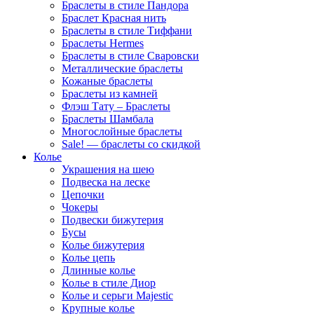
Браслеты в стиле Пандора
Браслет Красная нить
Браслеты в стиле Тиффани
Браслеты Hermes
Браслеты в стиле Сваровски
Металлические браслеты
Кожаные браслеты
Браслеты из камней
Флэш Тату – Браслеты
Браслеты Шамбала
Многослойные браслеты
Sale! — браслеты со скидкой
Колье
Украшения на шею
Подвеска на леске
Цепочки
Чокеры
Подвески бижутерия
Бусы
Колье бижутерия
Колье цепь
Длинные колье
Колье в стиле Диор
Колье и серьги Majestic
Крупные колье