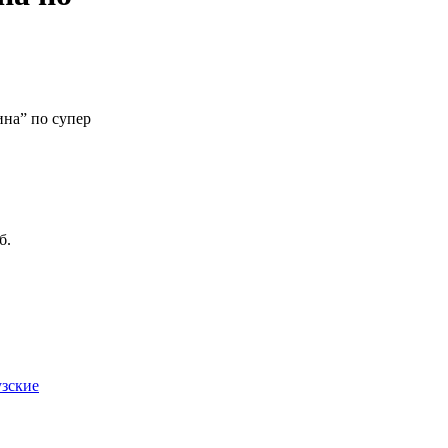
на” по супер
б.
зские