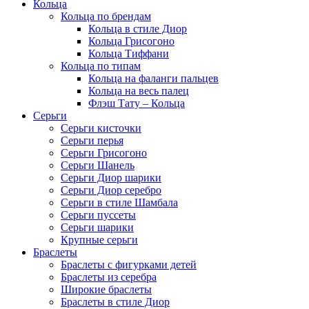
Кольца
Кольца по брендам
Кольца в стиле Диор
Кольца Грисогоно
Кольца Тиффани
Кольца по типам
Кольца на фаланги пальцев
Кольца на весь палец
Флэш Тату – Кольца
Серьги
Серьги кисточки
Серьги перья
Серьги Грисогоно
Серьги Шанель
Серьги Диор шарики
Серьги Диор серебро
Серьги в стиле Шамбала
Серьги пуссеты
Серьги шарики
Крупные серьги
Браслеты
Браслеты с фигурками детей
Браслеты из серебра
Широкие браслеты
Браслеты в стиле Диор