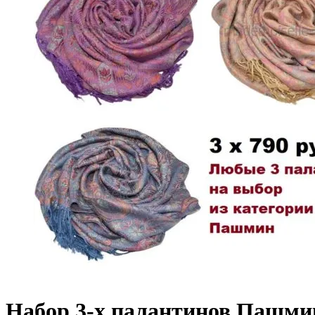
Набор 3-х палантинов Пашми