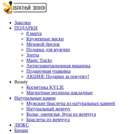
Заколки
ПОДАРКИ
8 марта
Кружевные маски
Меховой брелок
Подарки для мужчин
Зонты
Magic Tracks
Антигравитационная машинка
Подарочная упаковка
АКЦИЯ: Подарки за покупку!
Beauty
Косметика KYLIE
Магнитные ресницы накладные
Натуральные камни
Мужские браслеты из натуральных камней
Натуральный жемчуг
Колье, ожерелья, бусы из жемчуга
Браслеты из жемчуга
ЛЮКС
Броши