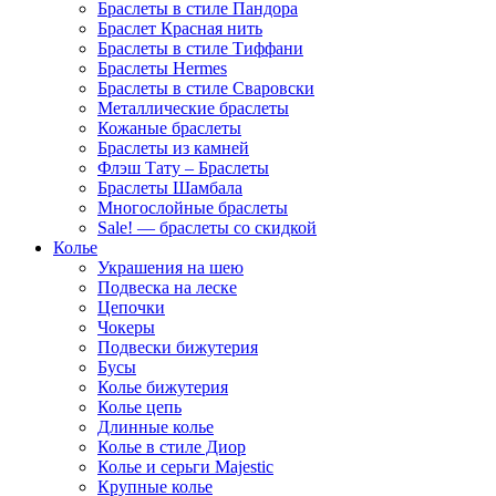
Браслеты в стиле Пандора
Браслет Красная нить
Браслеты в стиле Тиффани
Браслеты Hermes
Браслеты в стиле Сваровски
Металлические браслеты
Кожаные браслеты
Браслеты из камней
Флэш Тату – Браслеты
Браслеты Шамбала
Многослойные браслеты
Sale! — браслеты со скидкой
Колье
Украшения на шею
Подвеска на леске
Цепочки
Чокеры
Подвески бижутерия
Бусы
Колье бижутерия
Колье цепь
Длинные колье
Колье в стиле Диор
Колье и серьги Majestic
Крупные колье