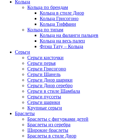
Кольца
Кольца по брендам
Кольца в стиле Диор
Кольца Грисогоно
Кольца Тиффани
Кольца по типам
Кольца на фаланги пальцев
Кольца на весь палец
Флэш Тату – Кольца
Серьги
Серьги кисточки
Серьги перья
Серьги Грисогоно
Серьги Шанель
Серьги Диор шарики
Серьги Диор серебро
Серьги в стиле Шамбала
Серьги пуссеты
Серьги шарики
Крупные серьги
Браслеты
Браслеты с фигурками детей
Браслеты из серебра
Широкие браслеты
Браслеты в стиле Диор