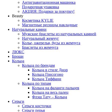
Антигравитационная машинка
Подарочная упаковка
АКЦИЯ: Подарки за покупку!
Beauty
Косметика KYLIE
Магнитные ресницы накладные
Натуральные камни
Мужские браслеты из натуральных камней
Натуральный жемчуг
Колье, ожерелья, бусы из жемчуга
Браслеты из жемчуга
ЛЮКС
Броши
Кольца
Кольца по брендам
Кольца в стиле Диор
Кольца Грисогоно
Кольца Тиффани
Кольца по типам
Кольца на фаланги пальцев
Кольца на весь палец
Флэш Тату – Кольца
Серьги
Серьги кисточки
Серьги перья