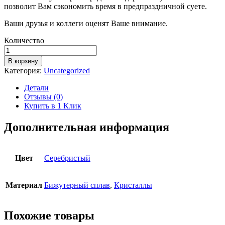
позволит Вам сэкономить время в предпраздничной суете.
Ваши друзья и коллеги оценят Ваше внимание.
Количество
Количество
Новогодний
В корзину
подарок
Категория:
Uncategorized
брошь
-
Детали
символ
Отзывы (0)
года
Купить в 1 Клик
"Барашек
платиновый"
Дополнительная информация
Цвет
Серебристый
Материал
Бижутерный сплав
,
Кристаллы
Похожие товары