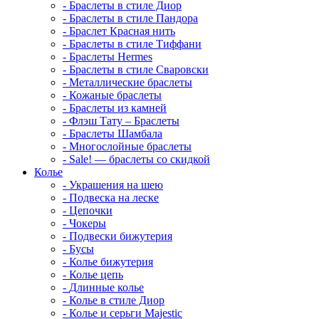
-
Браслеты в стиле Диор
-
Браслеты в стиле Пандора
-
Браслет Красная нить
-
Браслеты в стиле Тиффани
-
Браслеты Hermes
-
Браслеты в стиле Сваровски
-
Металлические браслеты
-
Кожаные браслеты
-
Браслеты из камней
-
Флэш Тату – Браслеты
-
Браслеты Шамбала
-
Многослойные браслеты
-
Sale! — браслеты со скидкой
Колье
-
Украшения на шею
-
Подвеска на леске
-
Цепочки
-
Чокеры
-
Подвески бижутерия
-
Бусы
-
Колье бижутерия
-
Колье цепь
-
Длинные колье
-
Колье в стиле Диор
-
Колье и серьги Majestic