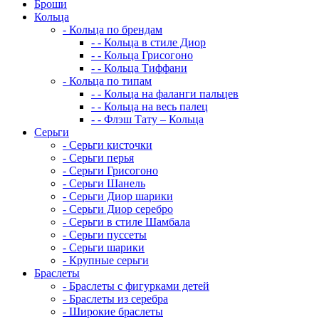
Броши
Кольца
-
Кольца по брендам
-
-
Кольца в стиле Диор
-
-
Кольца Грисогоно
-
-
Кольца Тиффани
-
Кольца по типам
-
-
Кольца на фаланги пальцев
-
-
Кольца на весь палец
-
-
Флэш Тату – Кольца
Серьги
-
Серьги кисточки
-
Серьги перья
-
Серьги Грисогоно
-
Серьги Шанель
-
Серьги Диор шарики
-
Серьги Диор серебро
-
Серьги в стиле Шамбала
-
Серьги пуссеты
-
Серьги шарики
-
Крупные серьги
Браслеты
-
Браслеты с фигурками детей
-
Браслеты из серебра
-
Широкие браслеты