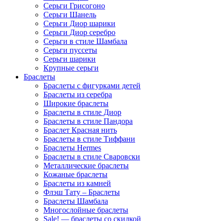
Серьги Грисогоно
Серьги Шанель
Серьги Диор шарики
Серьги Диор серебро
Серьги в стиле Шамбала
Серьги пуссеты
Серьги шарики
Крупные серьги
Браслеты
Браслеты с фигурками детей
Браслеты из серебра
Широкие браслеты
Браслеты в стиле Диор
Браслеты в стиле Пандора
Браслет Красная нить
Браслеты в стиле Тиффани
Браслеты Hermes
Браслеты в стиле Сваровски
Металлические браслеты
Кожаные браслеты
Браслеты из камней
Флэш Тату – Браслеты
Браслеты Шамбала
Многослойные браслеты
Sale! — браслеты со скидкой