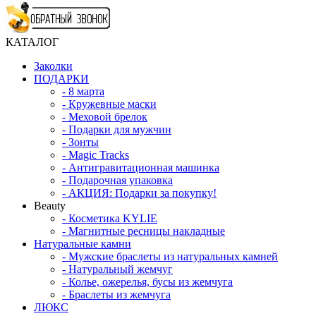
КАТАЛОГ
Заколки
ПОДАРКИ
-
8 марта
-
Кружевные маски
-
Меховой брелок
-
Подарки для мужчин
-
Зонты
-
Magic Tracks
-
Антигравитационная машинка
-
Подарочная упаковка
-
АКЦИЯ: Подарки за покупку!
Beauty
-
Косметика KYLIE
-
Магнитные ресницы накладные
Натуральные камни
-
Мужские браслеты из натуральных камней
-
Натуральный жемчуг
-
Колье, ожерелья, бусы из жемчуга
-
Браслеты из жемчуга
ЛЮКС