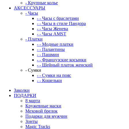
-
Крупные колье
АКСЕССУАРЫ
-
Часы
-
-
Часы с браслетами
-
-
Часы в стиле Пандора
-
-
Часы Женева
-
-
Часы AMST
-
Платки
-
-
Модные платки
-
-
Палантины
-
-
Пашмин
-
-
Французские косынки
-
-
Шейный платок женский
-
Сумки
-
-
Сумки на пояс
-
-
Кошельки
Заколки
ПОДАРКИ
8 марта
Кружевные маски
Меховой брелок
Подарки для мужчин
Зонты
Magic Tracks