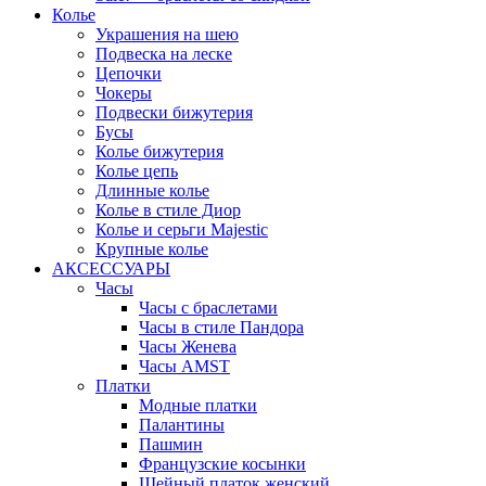
Колье
Украшения на шею
Подвеска на леске
Цепочки
Чокеры
Подвески бижутерия
Бусы
Колье бижутерия
Колье цепь
Длинные колье
Колье в стиле Диор
Колье и серьги Majestic
Крупные колье
АКСЕССУАРЫ
Часы
Часы с браслетами
Часы в стиле Пандора
Часы Женева
Часы AMST
Платки
Модные платки
Палантины
Пашмин
Французские косынки
Шейный платок женский