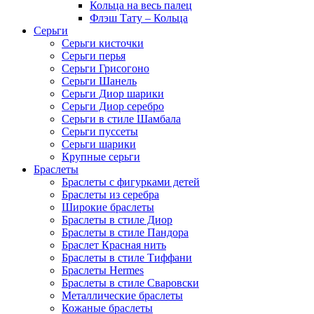
Кольца на весь палец
Флэш Тату – Кольца
Серьги
Серьги кисточки
Серьги перья
Серьги Грисогоно
Серьги Шанель
Серьги Диор шарики
Серьги Диор серебро
Серьги в стиле Шамбала
Серьги пуссеты
Серьги шарики
Крупные серьги
Браслеты
Браслеты с фигурками детей
Браслеты из серебра
Широкие браслеты
Браслеты в стиле Диор
Браслеты в стиле Пандора
Браслет Красная нить
Браслеты в стиле Тиффани
Браслеты Hermes
Браслеты в стиле Сваровски
Металлические браслеты
Кожаные браслеты