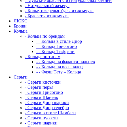
-
Мужские браслеты из натуральных камней
-
Натуральный жемчуг
-
Колье, ожерелья, бусы из жемчуга
-
Браслеты из жемчуга
ЛЮКС
Броши
Кольца
-
Кольца по брендам
-
-
Кольца в стиле Диор
-
-
Кольца Грисогоно
-
-
Кольца Тиффани
-
Кольца по типам
-
-
Кольца на фаланги пальцев
-
-
Кольца на весь палец
-
-
Флэш Тату – Кольца
Серьги
-
Серьги кисточки
-
Серьги перья
-
Серьги Грисогоно
-
Серьги Шанель
-
Серьги Диор шарики
-
Серьги Диор серебро
-
Серьги в стиле Шамбала
-
Серьги пуссеты
-
Серьги шарики