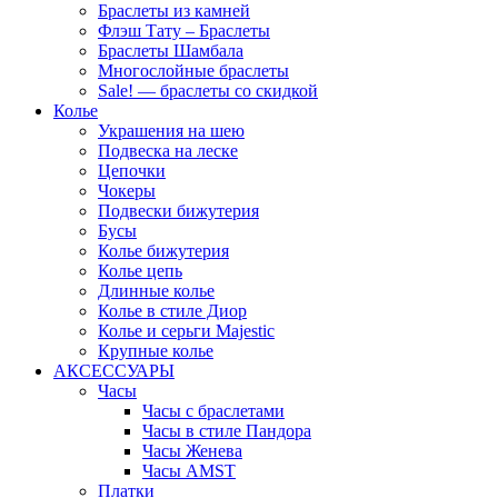
Браслеты из камней
Флэш Тату – Браслеты
Браслеты Шамбала
Многослойные браслеты
Sale! — браслеты со скидкой
Колье
Украшения на шею
Подвеска на леске
Цепочки
Чокеры
Подвески бижутерия
Бусы
Колье бижутерия
Колье цепь
Длинные колье
Колье в стиле Диор
Колье и серьги Majestic
Крупные колье
АКСЕССУАРЫ
Часы
Часы с браслетами
Часы в стиле Пандора
Часы Женева
Часы AMST
Платки