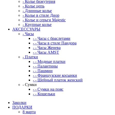
-
Колье бижутерия
-
Колье цепь
-
Длинные колье
-
Колье в стиле Диор
-
Колье и серьги Majestic
-
Крупные колье
АКСЕССУАРЫ
-
Часы
-
-
Часы с браслетами
-
-
Часы в стиле Пандора
-
-
Часы Женева
-
-
Часы AMST
-
Платки
-
-
Модные платки
-
-
Палантины
-
-
Пашмин
-
-
Французские косынки
-
-
Шейный платок женский
-
Сумки
-
-
Сумки на пояс
-
-
Кошельки
Заколки
ПОДАРКИ
8 марта