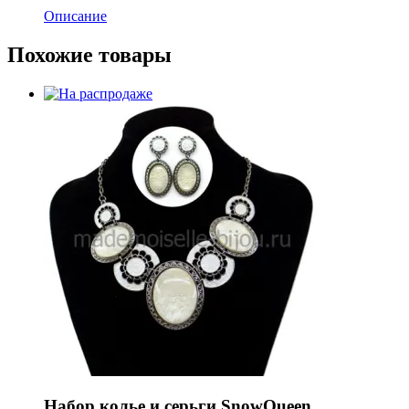
Описание
Похожие товары
Набор колье и серьги SnowQueen