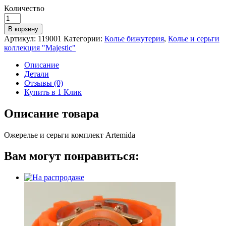
Количество
Количество
Ожерелье
В корзину
и
Артикул:
119001
Категории:
Колье бижутерия
,
Колье и серьги
серьги
коллекция "Majestic"
комплект
Artemida
Описание
Детали
Отзывы (0)
Купить в 1 Клик
Описание товара
Ожерелье и серьги комплект Artemida
Вам могут понравиться: