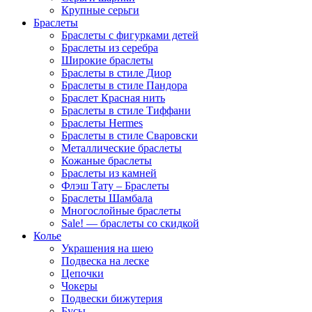
Крупные серьги
Браслеты
Браслеты с фигурками детей
Браслеты из серебра
Широкие браслеты
Браслеты в стиле Диор
Браслеты в стиле Пандора
Браслет Красная нить
Браслеты в стиле Тиффани
Браслеты Hermes
Браслеты в стиле Сваровски
Металлические браслеты
Кожаные браслеты
Браслеты из камней
Флэш Тату – Браслеты
Браслеты Шамбала
Многослойные браслеты
Sale! — браслеты со скидкой
Колье
Украшения на шею
Подвеска на леске
Цепочки
Чокеры
Подвески бижутерия
Бусы