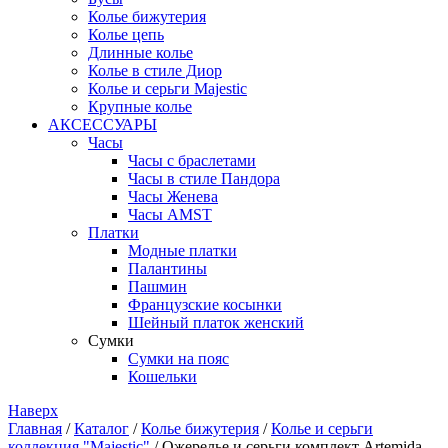
Колье бижутерия
Колье цепь
Длинные колье
Колье в стиле Диор
Колье и серьги Majestic
Крупные колье
АКСЕССУАРЫ
Часы
Часы с браслетами
Часы в стиле Пандора
Часы Женева
Часы AMST
Платки
Модные платки
Палантины
Пашмин
Французские косынки
Шейный платок женский
Сумки
Сумки на пояс
Кошельки
Наверх
Главная
/
Каталог
/
Колье бижутерия
/
Колье и серьги
коллекция "Majestic"
/ Ожерелье и серьги комплект Artemida