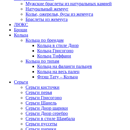
Мужские браслеты из натуральных камней
Натуральный жемчуг
Колье, ожерелья, бусы из жемчуга
Браслеты из жемчуга
ЛЮКС
Броши
Кольца
Кольца по брендам
Кольца в стиле Диор
Кольца Грисогоно
Кольца Тиффани
Кольца по типам
Кольца на фаланги пальцев
Кольца на весь палец
Флэш Тату – Кольца
Серьги
Серьги кисточки
Серьги перья
Серьги Грисогоно
Серьги Шанель
Серьги Диор шарики
Серьги Диор серебро
Серьги в стиле Шамбала
Серьги пуссеты
Серьги шарики