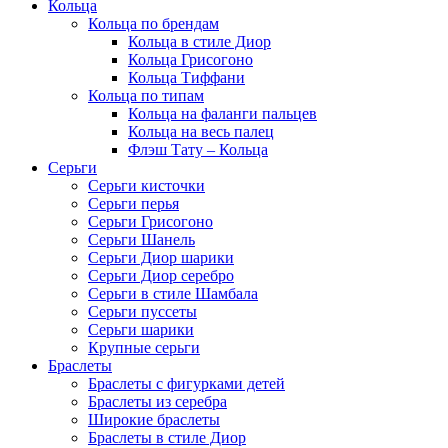
Кольца
Кольца по брендам
Кольца в стиле Диор
Кольца Грисогоно
Кольца Тиффани
Кольца по типам
Кольца на фаланги пальцев
Кольца на весь палец
Флэш Тату – Кольца
Серьги
Серьги кисточки
Серьги перья
Серьги Грисогоно
Серьги Шанель
Серьги Диор шарики
Серьги Диор серебро
Серьги в стиле Шамбала
Серьги пуссеты
Серьги шарики
Крупные серьги
Браслеты
Браслеты с фигурками детей
Браслеты из серебра
Широкие браслеты
Браслеты в стиле Диор