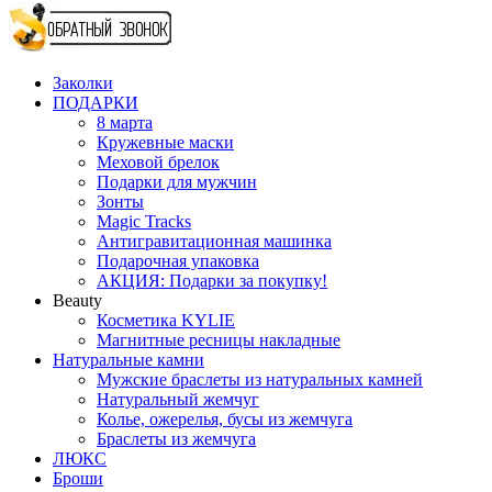
Заколки
ПОДАРКИ
8 марта
Кружевные маски
Меховой брелок
Подарки для мужчин
Зонты
Magic Tracks
Антигравитационная машинка
Подарочная упаковка
АКЦИЯ: Подарки за покупку!
Beauty
Косметика KYLIE
Магнитные ресницы накладные
Натуральные камни
Мужские браслеты из натуральных камней
Натуральный жемчуг
Колье, ожерелья, бусы из жемчуга
Браслеты из жемчуга
ЛЮКС
Броши