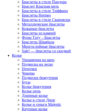
Браслеты в стиле Пандора
Браслет Красная нить
Браслеты в стиле Тиффани
Браслеты Hermes
Браслеты в стиле Сваровски
Металлические браслеты
Кожаные браслеты
Браслеты из камней
Флэш Тату – Браслеты
Браслеты Шамбала
Многослойные браслеты
Sale! — браслеты со скидкой
Колье
Украшения на шею
Подвеска на леске
Цепочки
Чокеры
Подвески бижутерия
Бусы
Колье бижутерия
Колье цепь
Длинные колье
Колье в стиле Диор
Колье и серьги Majestic
Крупные колье