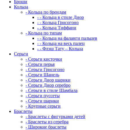
Броши
Кольца
-
Кольца по брендам
-
-
Кольца в стиле Диор
-
-
Кольца Грисогоно
-
-
Кольца Тиффани
-
Кольца по типам
-
-
Кольца на фаланги пальцев
-
-
Кольца на весь палец
-
-
Флэш Тату – Кольца
Серьги
-
Серьги кисточки
-
Серьги перья
-
Серьги Грисогоно
-
Серьги Шанель
-
Серьги Диор шарики
-
Серьги Диор серебро
-
Серьги в стиле Шамбала
-
Серьги пуссеты
-
Серьги шарики
-
Крупные серьги
Браслеты
-
Браслеты с фигурками детей
-
Браслеты из серебра
-
Широкие браслеты