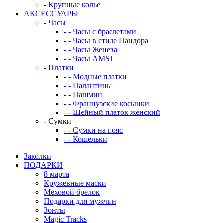
-
Крупные колье
АКСЕССУАРЫ
-
Часы
-
-
Часы с браслетами
-
-
Часы в стиле Пандора
-
-
Часы Женева
-
-
Часы AMST
-
Платки
-
-
Модные платки
-
-
Палантины
-
-
Пашмин
-
-
Французские косынки
-
-
Шейный платок женский
-
Сумки
-
-
Сумки на пояс
-
-
Кошельки
Заколки
ПОДАРКИ
8 марта
Кружевные маски
Меховой брелок
Подарки для мужчин
Зонты
Magic Tracks