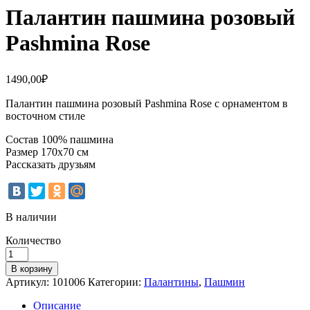
Палантин пашмина розовый
Pashmina Rose
1490,00
₽
Палантин пашмина розовый Pashmina Rose с орнаментом в
восточном стиле
Состав 100% пашмина
Размер 170х70 см
Рассказать друзьям
В наличии
Количество
Количество
Палантин
В корзину
пашмина
Артикул:
101006
Категории:
Палантины
,
Пашмин
розовый
Pashmina
Описание