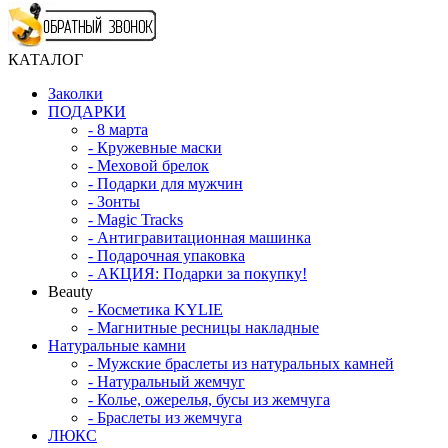
КАТАЛОГ
Заколки
ПОДАРКИ
-
8 марта
-
Кружевные маски
-
Меховой брелок
-
Подарки для мужчин
-
Зонты
-
Magic Tracks
-
Антигравитационная машинка
-
Подарочная упаковка
-
АКЦИЯ: Подарки за покупку!
Beauty
-
Косметика KYLIE
-
Магнитные ресницы накладные
Натуральные камни
-
Мужские браслеты из натуральных камней
-
Натуральный жемчуг
-
Колье, ожерелья, бусы из жемчуга
-
Браслеты из жемчуга
ЛЮКС