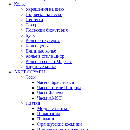
Колье
Украшения на шею
Подвеска на леске
Цепочки
Чокеры
Подвески бижутерия
Бусы
Колье бижутерия
Колье цепь
Длинные колье
Колье в стиле Диор
Колье и серьги Majestic
Крупные колье
АКСЕССУАРЫ
Часы
Часы с браслетами
Часы в стиле Пандора
Часы Женева
Часы AMST
Платки
Модные платки
Палантины
Пашмин
Французские косынки
Шейный платок женский