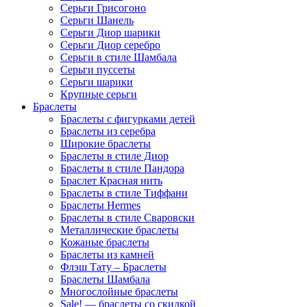
Серьги Грисогоно
Серьги Шанель
Серьги Диор шарики
Серьги Диор серебро
Серьги в стиле Шамбала
Серьги пуссеты
Серьги шарики
Крупные серьги
Браслеты
Браслеты с фигурками детей
Браслеты из серебра
Широкие браслеты
Браслеты в стиле Диор
Браслеты в стиле Пандора
Браслет Красная нить
Браслеты в стиле Тиффани
Браслеты Hermes
Браслеты в стиле Сваровски
Металлические браслеты
Кожаные браслеты
Браслеты из камней
Флэш Тату – Браслеты
Браслеты Шамбала
Многослойные браслеты
Sale! — браслеты со скидкой