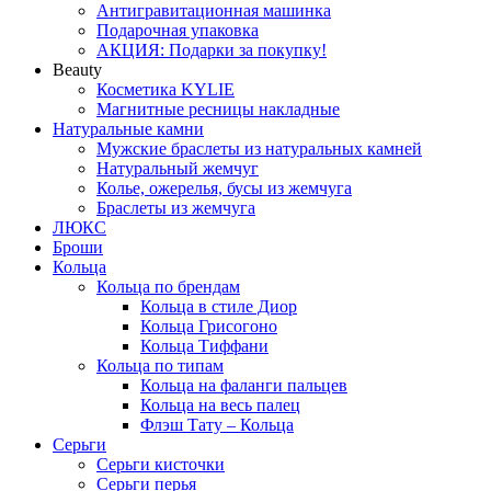
Антигравитационная машинка
Подарочная упаковка
АКЦИЯ: Подарки за покупку!
Beauty
Косметика KYLIE
Магнитные ресницы накладные
Натуральные камни
Мужские браслеты из натуральных камней
Натуральный жемчуг
Колье, ожерелья, бусы из жемчуга
Браслеты из жемчуга
ЛЮКС
Броши
Кольца
Кольца по брендам
Кольца в стиле Диор
Кольца Грисогоно
Кольца Тиффани
Кольца по типам
Кольца на фаланги пальцев
Кольца на весь палец
Флэш Тату – Кольца
Серьги
Серьги кисточки
Серьги перья