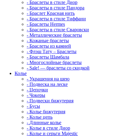
-
Браслеты в стиле Диор
-
Браслеты в стиле Пандора
-
Браслет Красная нить
-
Браслеты в стиле Тиффани
-
Браслеты Hermes
-
Браслеты в стиле Сваровски
-
Металлические браслеты
-
Кожаные браслеты
-
Браслеты из камней
-
Флэш Тату – Браслеты
-
Браслеты Шамбала
-
Многослойные браслеты
-
Sale! — браслеты со скидкой
Колье
-
Украшения на шею
-
Подвеска на леске
-
Цепочки
-
Чокеры
-
Подвески бижутерия
-
Бусы
-
Колье бижутерия
-
Колье цепь
-
Длинные колье
-
Колье в стиле Диор
-
Колье и серьги Majestic