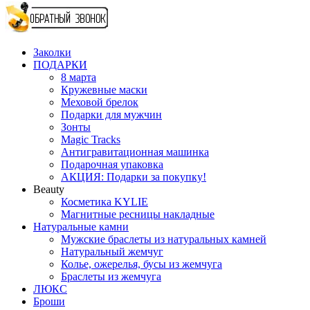
Заколки
ПОДАРКИ
8 марта
Кружевные маски
Меховой брелок
Подарки для мужчин
Зонты
Magic Tracks
Антигравитационная машинка
Подарочная упаковка
АКЦИЯ: Подарки за покупку!
Beauty
Косметика KYLIE
Магнитные ресницы накладные
Натуральные камни
Мужские браслеты из натуральных камней
Натуральный жемчуг
Колье, ожерелья, бусы из жемчуга
Браслеты из жемчуга
ЛЮКС
Броши