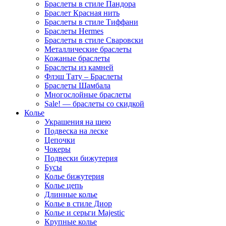
Браслеты в стиле Пандора
Браслет Красная нить
Браслеты в стиле Тиффани
Браслеты Hermes
Браслеты в стиле Сваровски
Металлические браслеты
Кожаные браслеты
Браслеты из камней
Флэш Тату – Браслеты
Браслеты Шамбала
Многослойные браслеты
Sale! — браслеты со скидкой
Колье
Украшения на шею
Подвеска на леске
Цепочки
Чокеры
Подвески бижутерия
Бусы
Колье бижутерия
Колье цепь
Длинные колье
Колье в стиле Диор
Колье и серьги Majestic
Крупные колье