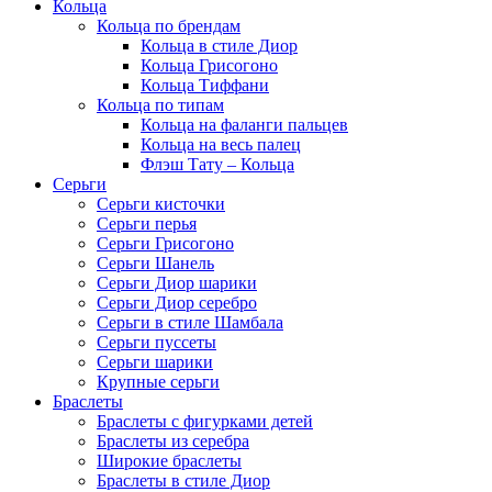
Кольца
Кольца по брендам
Кольца в стиле Диор
Кольца Грисогоно
Кольца Тиффани
Кольца по типам
Кольца на фаланги пальцев
Кольца на весь палец
Флэш Тату – Кольца
Серьги
Серьги кисточки
Серьги перья
Серьги Грисогоно
Серьги Шанель
Серьги Диор шарики
Серьги Диор серебро
Серьги в стиле Шамбала
Серьги пуссеты
Серьги шарики
Крупные серьги
Браслеты
Браслеты с фигурками детей
Браслеты из серебра
Широкие браслеты
Браслеты в стиле Диор