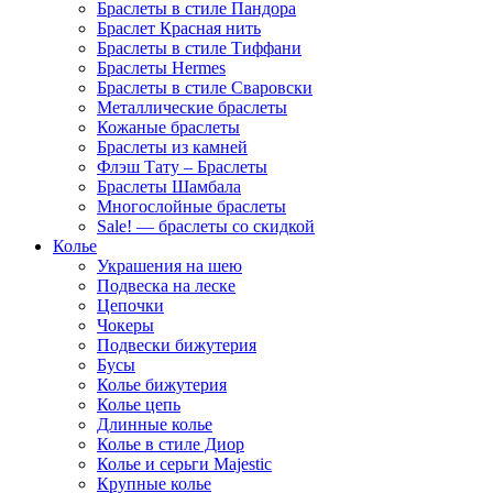
Браслеты в стиле Пандора
Браслет Красная нить
Браслеты в стиле Тиффани
Браслеты Hermes
Браслеты в стиле Сваровски
Металлические браслеты
Кожаные браслеты
Браслеты из камней
Флэш Тату – Браслеты
Браслеты Шамбала
Многослойные браслеты
Sale! — браслеты со скидкой
Колье
Украшения на шею
Подвеска на леске
Цепочки
Чокеры
Подвески бижутерия
Бусы
Колье бижутерия
Колье цепь
Длинные колье
Колье в стиле Диор
Колье и серьги Majestic
Крупные колье