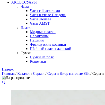
АКСЕССУАРЫ
Часы
Часы с браслетами
Часы в стиле Пандора
Часы Женева
Часы AMST
Платки
Модные платки
Палантины
Пашмин
Французские косынки
Шейный платок женский
Сумки
Сумки на пояс
Кошельки
Наверх
Главная
/
Каталог
/
Серьги
/
Серьги Диор матовые Silk
/ Серьги 
🔍