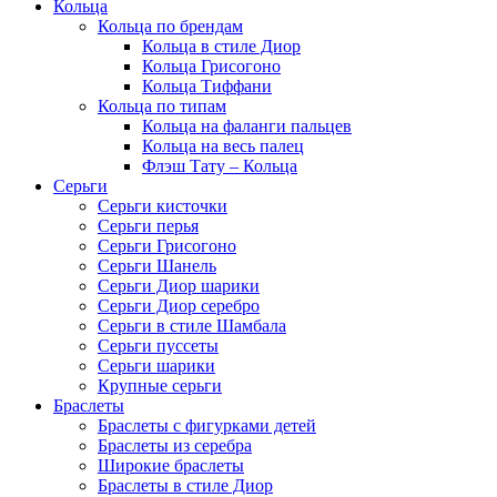
Кольца
Кольца по брендам
Кольца в стиле Диор
Кольца Грисогоно
Кольца Тиффани
Кольца по типам
Кольца на фаланги пальцев
Кольца на весь палец
Флэш Тату – Кольца
Серьги
Серьги кисточки
Серьги перья
Серьги Грисогоно
Серьги Шанель
Серьги Диор шарики
Серьги Диор серебро
Серьги в стиле Шамбала
Серьги пуссеты
Серьги шарики
Крупные серьги
Браслеты
Браслеты с фигурками детей
Браслеты из серебра
Широкие браслеты
Браслеты в стиле Диор