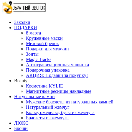
Заколки
ПОДАРКИ
8 марта
Кружевные маски
Меховой брелок
Подарки для мужчин
Зонты
Magic Tracks
Антигравитационная машинка
Подарочная упаковка
АКЦИЯ: Подарки за покупку!
Beauty
Косметика KYLIE
Магнитные ресницы накладные
Натуральные камни
Мужские браслеты из натуральных камней
Натуральный жемчуг
Колье, ожерелья, бусы из жемчуга
Браслеты из жемчуга
ЛЮКС
Броши