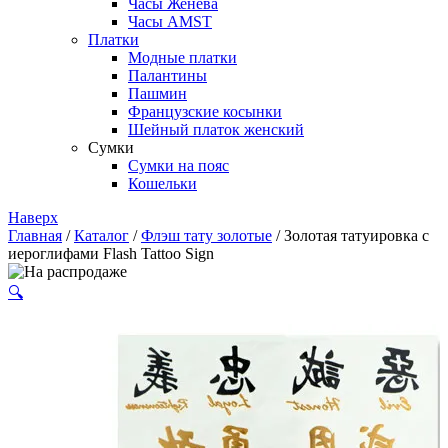
Часы Женева
Часы AMST
Платки
Модные платки
Палантины
Пашмин
Французские косынки
Шейный платок женский
Сумки
Сумки на пояс
Кошельки
Наверх
Главная
/
Каталог
/
Флэш тату золотые
/ Золотая татуировка с
иероглифами Flash Tattoo Sign
🔍