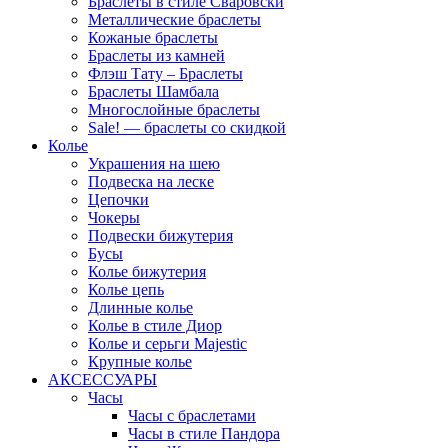
Браслеты в стиле Сваровски
Металлические браслеты
Кожаные браслеты
Браслеты из камней
Флэш Тату – Браслеты
Браслеты Шамбала
Многослойные браслеты
Sale! — браслеты со скидкой
Колье
Украшения на шею
Подвеска на леске
Цепочки
Чокеры
Подвески бижутерия
Бусы
Колье бижутерия
Колье цепь
Длинные колье
Колье в стиле Диор
Колье и серьги Majestic
Крупные колье
АКСЕССУАРЫ
Часы
Часы с браслетами
Часы в стиле Пандора