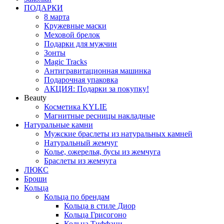
ПОДАРКИ
8 марта
Кружевные маски
Меховой брелок
Подарки для мужчин
Зонты
Magic Tracks
Антигравитационная машинка
Подарочная упаковка
АКЦИЯ: Подарки за покупку!
Beauty
Косметика KYLIE
Магнитные ресницы накладные
Натуральные камни
Мужские браслеты из натуральных камней
Натуральный жемчуг
Колье, ожерелья, бусы из жемчуга
Браслеты из жемчуга
ЛЮКС
Броши
Кольца
Кольца по брендам
Кольца в стиле Диор
Кольца Грисогоно
Кольца Тиффани