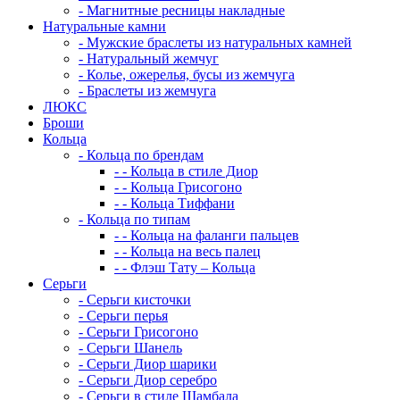
-
Магнитные ресницы накладные
Натуральные камни
-
Мужские браслеты из натуральных камней
-
Натуральный жемчуг
-
Колье, ожерелья, бусы из жемчуга
-
Браслеты из жемчуга
ЛЮКС
Броши
Кольца
-
Кольца по брендам
-
-
Кольца в стиле Диор
-
-
Кольца Грисогоно
-
-
Кольца Тиффани
-
Кольца по типам
-
-
Кольца на фаланги пальцев
-
-
Кольца на весь палец
-
-
Флэш Тату – Кольца
Серьги
-
Серьги кисточки
-
Серьги перья
-
Серьги Грисогоно
-
Серьги Шанель
-
Серьги Диор шарики
-
Серьги Диор серебро
-
Серьги в стиле Шамбала