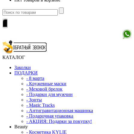
КАТАЛОГ
Заколки
ПОДАРКИ
-
8 марта
-
Кружевные маски
-
Меховой брелок
-
Подарки для мужчин
-
Зонты
-
Magic Tracks
-
Антигравитационная машинка
-
Подарочная упаковка
-
АКЦИЯ: Подарки за покупку!
Beauty
-
Косметика KYLIE