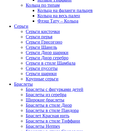
Кольца по типам
Кольца на фаланги пальцев
Кольца на весь палец
Флэш Тату – Кольца
Серьги
Серьги кисточки
Серьги перья
Серьги Грисогоно
Серьги Шанель
Серьги Диор шарики
Серьги Диор серебро
Серьги в стиле Шамбала
Серьги пуссеты
Серьги шарики
Крупные серьги
Браслеты
Браслеты с фигурками детей
Браслеты из серебра
Широкие браслеты
Браслеты в стиле Диор
Браслеты в стиле Пандора
Браслет Красная нить
Браслеты в стиле Тиффани
Браслеты Hermes