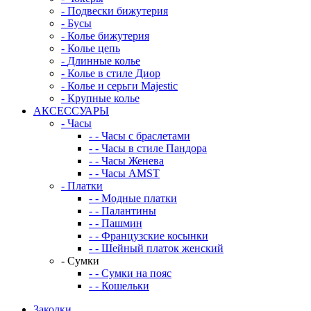
-
Подвески бижутерия
-
Бусы
-
Колье бижутерия
-
Колье цепь
-
Длинные колье
-
Колье в стиле Диор
-
Колье и серьги Majestic
-
Крупные колье
АКСЕССУАРЫ
-
Часы
-
-
Часы с браслетами
-
-
Часы в стиле Пандора
-
-
Часы Женева
-
-
Часы AMST
-
Платки
-
-
Модные платки
-
-
Палантины
-
-
Пашмин
-
-
Французские косынки
-
-
Шейный платок женский
-
Сумки
-
-
Сумки на пояс
-
-
Кошельки
Заколки