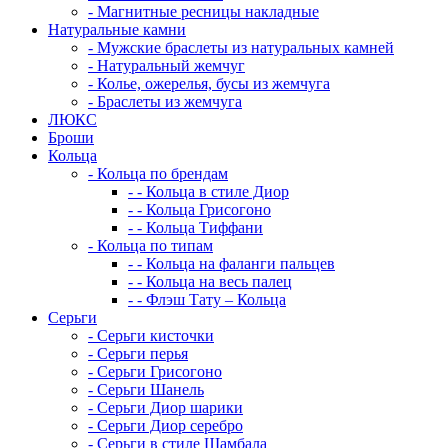
-
Магнитные ресницы накладные
Натуральные камни
-
Мужские браслеты из натуральных камней
-
Натуральный жемчуг
-
Колье, ожерелья, бусы из жемчуга
-
Браслеты из жемчуга
ЛЮКС
Броши
Кольца
-
Кольца по брендам
-
-
Кольца в стиле Диор
-
-
Кольца Грисогоно
-
-
Кольца Тиффани
-
Кольца по типам
-
-
Кольца на фаланги пальцев
-
-
Кольца на весь палец
-
-
Флэш Тату – Кольца
Серьги
-
Серьги кисточки
-
Серьги перья
-
Серьги Грисогоно
-
Серьги Шанель
-
Серьги Диор шарики
-
Серьги Диор серебро
-
Серьги в стиле Шамбала