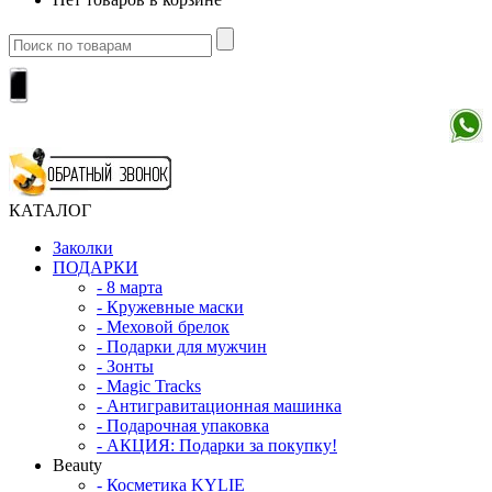
КАТАЛОГ
Заколки
ПОДАРКИ
-
8 марта
-
Кружевные маски
-
Меховой брелок
-
Подарки для мужчин
-
Зонты
-
Magic Tracks
-
Антигравитационная машинка
-
Подарочная упаковка
-
АКЦИЯ: Подарки за покупку!
Beauty
-
Косметика KYLIE