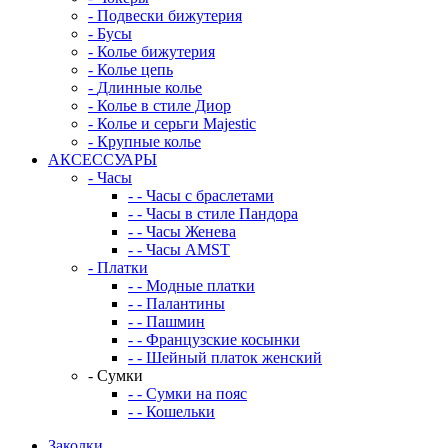
-
Подвески бижутерия
-
Бусы
-
Колье бижутерия
-
Колье цепь
-
Длинные колье
-
Колье в стиле Диор
-
Колье и серьги Majestic
-
Крупные колье
АКСЕССУАРЫ
-
Часы
-
-
Часы с браслетами
-
-
Часы в стиле Пандора
-
-
Часы Женева
-
-
Часы AMST
-
Платки
-
-
Модные платки
-
-
Палантины
-
-
Пашмин
-
-
Французские косынки
-
-
Шейный платок женский
-
Сумки
-
-
Сумки на пояс
-
-
Кошельки
Заколки