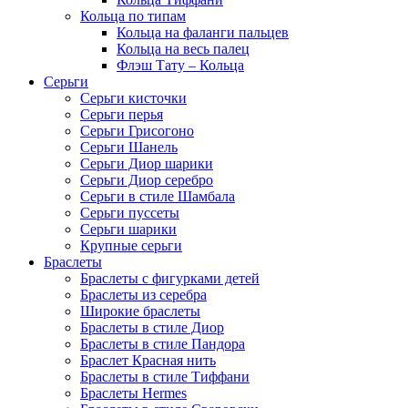
Кольца по типам
Кольца на фаланги пальцев
Кольца на весь палец
Флэш Тату – Кольца
Серьги
Серьги кисточки
Серьги перья
Серьги Грисогоно
Серьги Шанель
Серьги Диор шарики
Серьги Диор серебро
Серьги в стиле Шамбала
Серьги пуссеты
Серьги шарики
Крупные серьги
Браслеты
Браслеты с фигурками детей
Браслеты из серебра
Широкие браслеты
Браслеты в стиле Диор
Браслеты в стиле Пандора
Браслет Красная нить
Браслеты в стиле Тиффани
Браслеты Hermes