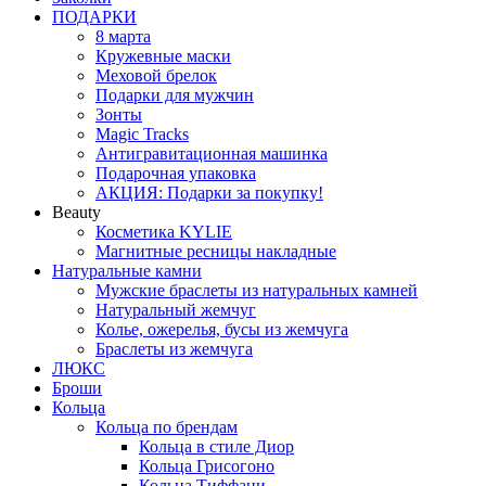
ПОДАРКИ
8 марта
Кружевные маски
Меховой брелок
Подарки для мужчин
Зонты
Magic Tracks
Антигравитационная машинка
Подарочная упаковка
АКЦИЯ: Подарки за покупку!
Beauty
Косметика KYLIE
Магнитные ресницы накладные
Натуральные камни
Мужские браслеты из натуральных камней
Натуральный жемчуг
Колье, ожерелья, бусы из жемчуга
Браслеты из жемчуга
ЛЮКС
Броши
Кольца
Кольца по брендам
Кольца в стиле Диор
Кольца Грисогоно
Кольца Тиффани