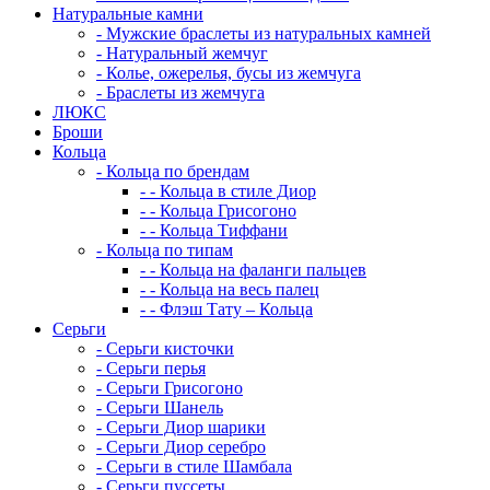
Натуральные камни
-
Мужские браслеты из натуральных камней
-
Натуральный жемчуг
-
Колье, ожерелья, бусы из жемчуга
-
Браслеты из жемчуга
ЛЮКС
Броши
Кольца
-
Кольца по брендам
-
-
Кольца в стиле Диор
-
-
Кольца Грисогоно
-
-
Кольца Тиффани
-
Кольца по типам
-
-
Кольца на фаланги пальцев
-
-
Кольца на весь палец
-
-
Флэш Тату – Кольца
Серьги
-
Серьги кисточки
-
Серьги перья
-
Серьги Грисогоно
-
Серьги Шанель
-
Серьги Диор шарики
-
Серьги Диор серебро
-
Серьги в стиле Шамбала
-
Серьги пуссеты