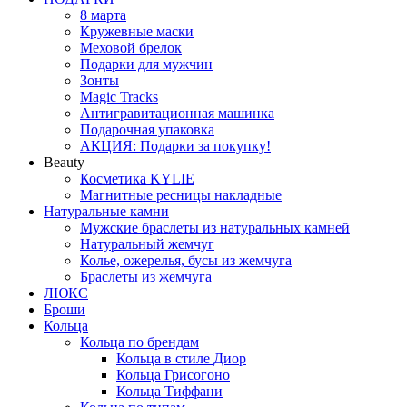
8 марта
Кружевные маски
Меховой брелок
Подарки для мужчин
Зонты
Magic Tracks
Антигравитационная машинка
Подарочная упаковка
АКЦИЯ: Подарки за покупку!
Beauty
Косметика KYLIE
Магнитные ресницы накладные
Натуральные камни
Мужские браслеты из натуральных камней
Натуральный жемчуг
Колье, ожерелья, бусы из жемчуга
Браслеты из жемчуга
ЛЮКС
Броши
Кольца
Кольца по брендам
Кольца в стиле Диор
Кольца Грисогоно
Кольца Тиффани