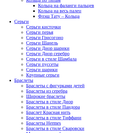
Кольца по типам
Кольца на фаланги пальцев
Кольца на весь палец
Флэш Тату – Кольца
Серьги
Серьги кисточки
Серьги перья
Серьги Грисогоно
Серьги Шанель
Серьги Диор шарики
Серьги Диор серебро
Серьги в стиле Шамбала
Серьги пуссеты
Серьги шарики
Крупные серьги
Браслеты
Браслеты с фигурками детей
Браслеты из серебра
Широкие браслеты
Браслеты в стиле Диор
Браслеты в стиле Пандора
Браслет Красная нить
Браслеты в стиле Тиффани
Браслеты Hermes
Браслеты в стиле Сваровски