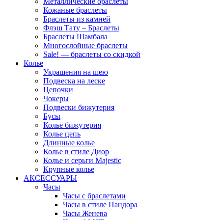
Металлические браслеты
Кожаные браслеты
Браслеты из камней
Флэш Тату – Браслеты
Браслеты Шамбала
Многослойные браслеты
Sale! — браслеты со скидкой
Колье
Украшения на шею
Подвеска на леске
Цепочки
Чокеры
Подвески бижутерия
Бусы
Колье бижутерия
Колье цепь
Длинные колье
Колье в стиле Диор
Колье и серьги Majestic
Крупные колье
АКСЕССУАРЫ
Часы
Часы с браслетами
Часы в стиле Пандора
Часы Женева