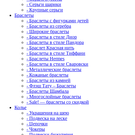
-
Серьги шарики
-
Крупные серьги
Браслеты
-
Браслеты с фигурками детей
-
Браслеты из серебра
-
Широкие браслеты
-
Браслеты в стиле Диор
-
Браслеты в стиле Пандора
-
Браслет Красная нить
-
Браслеты в стиле Тиффани
-
Браслеты Hermes
-
Браслеты в стиле Сваровски
-
Металлические браслеты
-
Кожаные браслеты
-
Браслеты из камней
-
Флэш Тату – Браслеты
-
Браслеты Шамбала
-
Многослойные браслеты
-
Sale! — браслеты со скидкой
Колье
-
Украшения на шею
-
Подвеска на леске
-
Цепочки
-
Чокеры
-
Подвески бижутерия