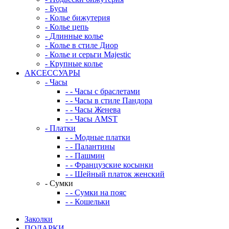
-
Бусы
-
Колье бижутерия
-
Колье цепь
-
Длинные колье
-
Колье в стиле Диор
-
Колье и серьги Majestic
-
Крупные колье
АКСЕССУАРЫ
-
Часы
-
-
Часы с браслетами
-
-
Часы в стиле Пандора
-
-
Часы Женева
-
-
Часы AMST
-
Платки
-
-
Модные платки
-
-
Палантины
-
-
Пашмин
-
-
Французские косынки
-
-
Шейный платок женский
-
Сумки
-
-
Сумки на пояс
-
-
Кошельки
Заколки
ПОДАРКИ