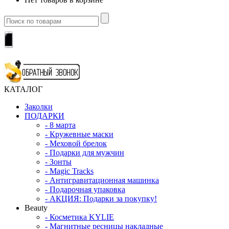
КАТАЛОГ
Заколки
ПОДАРКИ
-
8 марта
-
Кружевные маски
-
Меховой брелок
-
Подарки для мужчин
-
Зонты
-
Magic Tracks
-
Антигравитационная машинка
-
Подарочная упаковка
-
АКЦИЯ: Подарки за покупку!
Beauty
-
Косметика KYLIE
-
Магнитные ресницы накладные