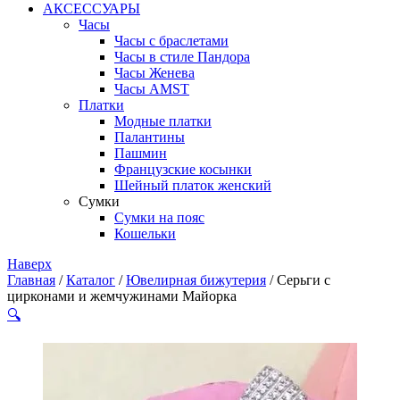
АКСЕССУАРЫ
Часы
Часы с браслетами
Часы в стиле Пандора
Часы Женева
Часы AMST
Платки
Модные платки
Палантины
Пашмин
Французские косынки
Шейный платок женский
Сумки
Сумки на пояс
Кошельки
Наверх
Главная
/
Каталог
/
Ювелирная бижутерия
/ Серьги с
цирконами и жемчужинами Майорка
🔍