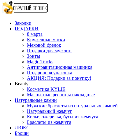
Заколки
ПОДАРКИ
8 марта
Кружевные маски
Меховой брелок
Подарки для мужчин
Зонты
Magic Tracks
Антигравитационная машинка
Подарочная упаковка
АКЦИЯ: Подарки за покупку!
Beauty
Косметика KYLIE
Магнитные ресницы накладные
Натуральные камни
Мужские браслеты из натуральных камней
Натуральный жемчуг
Колье, ожерелья, бусы из жемчуга
Браслеты из жемчуга
ЛЮКС
Броши