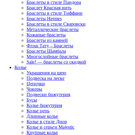
Браслеты в стиле Пандора
Браслет Красная нить
Браслеты в стиле Тиффани
Браслеты Hermes
Браслеты в стиле Сваровски
Металлические браслеты
Кожаные браслеты
Браслеты из камней
Флэш Тату – Браслеты
Браслеты Шамбала
Многослойные браслеты
Sale! — браслеты со скидкой
Колье
Украшения на шею
Подвеска на леске
Цепочки
Чокеры
Подвески бижутерия
Бусы
Колье бижутерия
Колье цепь
Длинные колье
Колье в стиле Диор
Колье и серьги Majestic
Крупные колье