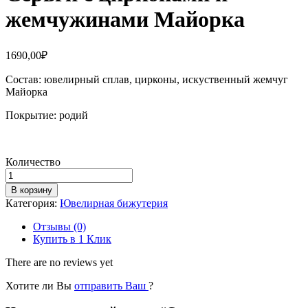
жемчужинами Майорка
1690,00
₽
Состав: ювелирный сплав, цирконы, искуственный жемчуг
Майорка
Покрытие: родий
Количество
Количество
Серьги
В корзину
с
Категория:
Ювелирная бижутерия
цирконами
и
Отзывы (0)
жемчужинами
Купить в 1 Клик
Майорка
There are no reviews yet
Хотите ли Вы
отправить Ваш
?