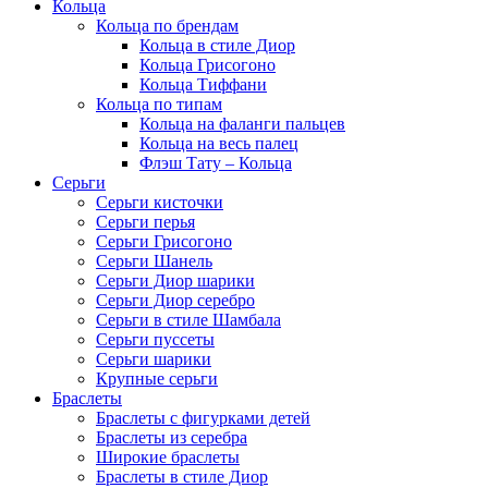
Кольца
Кольца по брендам
Кольца в стиле Диор
Кольца Грисогоно
Кольца Тиффани
Кольца по типам
Кольца на фаланги пальцев
Кольца на весь палец
Флэш Тату – Кольца
Серьги
Серьги кисточки
Серьги перья
Серьги Грисогоно
Серьги Шанель
Серьги Диор шарики
Серьги Диор серебро
Серьги в стиле Шамбала
Серьги пуссеты
Серьги шарики
Крупные серьги
Браслеты
Браслеты с фигурками детей
Браслеты из серебра
Широкие браслеты
Браслеты в стиле Диор